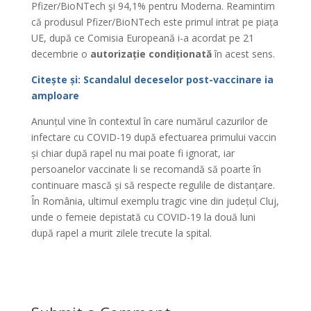
Pfizer/BioNTech şi 94,1% pentru Moderna. Reamintim
că produsul Pfizer/BioNTech este primul intrat pe piața
UE, după ce Comisia Europeană i-a acordat pe 21
decembrie o
autorizație condiționată
în acest sens.
Citește și: Scandalul deceselor post-vaccinare ia
amploare
Anunțul vine în contextul în care numărul cazurilor de
infectare cu COVID-19 după efectuarea primului vaccin
și chiar după rapel nu mai poate fi ignorat, iar
persoanelor vaccinate li se recomandă să poarte în
continuare mască și să respecte regulile de distanțare.
În România, ultimul exemplu tragic vine din județul Cluj,
unde o femeie depistată cu COVID-19 la două luni
după rapel a murit zilele trecute la spital.