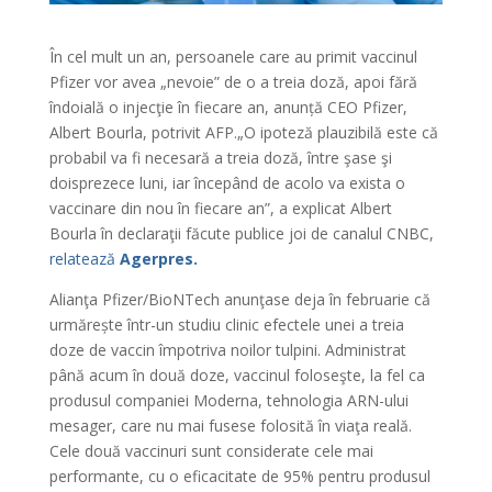
În cel mult un an, persoanele care au primit vaccinul
Pfizer vor avea „nevoie” de o a treia doză, apoi fără
îndoială o injecţie în fiecare an, anunță CEO Pfizer,
Albert Bourla, potrivit AFP.„O ipoteză plauzibilă este că
probabil va fi necesară a treia doză, între şase şi
doisprezece luni, iar începând de acolo va exista o
vaccinare din nou în fiecare an”, a explicat Albert
Bourla în declaraţii făcute publice joi de canalul CNBC,
relatează
Agerpres.
Alianţa Pfizer/BioNTech anunţase deja în februarie că
urmărește într-un studiu clinic efectele unei a treia
doze de vaccin împotriva noilor tulpini. Administrat
până acum în două doze, vaccinul foloseşte, la fel ca
produsul companiei Moderna, tehnologia ARN-ului
mesager, care nu mai fusese folosită în viaţa reală.
Cele două vaccinuri sunt considerate cele mai
performante, cu o eficacitate de 95% pentru produsul