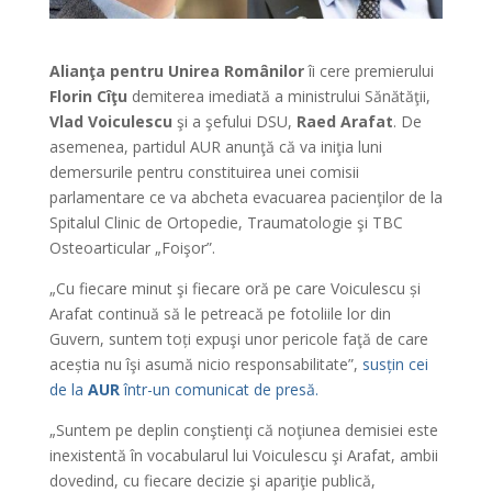
Alianţa pentru Unirea Românilor
îi cere premierului
Florin Cîţu
demiterea imediată a ministrului Sănătăţii,
Vlad Voiculescu
şi a şefului DSU,
Raed Arafat
. De
asemenea, partidul AUR anunţă că va iniţia luni
demersurile pentru constituirea unei comisii
parlamentare ce va abcheta evacuarea pacienţilor de la
Spitalul Clinic de Ortopedie, Traumatologie şi TBC
Osteoarticular „Foişor”.
„Cu fiecare minut şi fiecare oră pe care Voiculescu și
Arafat continuă să le petreacă pe fotoliile lor din
Guvern, suntem toți expuşi unor pericole faţă de care
aceștia nu îşi asumă nicio responsabilitate”,
susțin cei
de la
AUR
într-un comunicat de presă.
„Suntem pe deplin conştienţi că noţiunea demisiei este
inexistentă în vocabularul lui Voiculescu şi Arafat, ambii
dovedind, cu fiecare decizie şi apariţie publică,