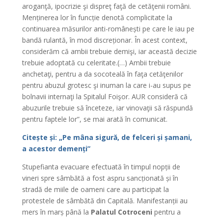
aroganţă, ipocrizie şi dispreţ faţă de cetăţenii români.
Menținerea lor în funcție denotă complicitate la
continuarea măsurilor anti-românești pe care le iau pe
bandă rulantă, în mod discreționar. În acest context,
considerăm că ambii trebuie demişi, iar această decizie
trebuie adoptată cu celeritate.(…) Ambii trebuie
anchetaţi, pentru a da socoteală în faţa cetăţenilor
pentru abuzul grotesc şi inuman la care i-au supus pe
bolnavii internaţi la Spitalul Foişor. AUR consideră că
abuzurile trebuie să înceteze, iar vinovaţii să răspundă
pentru faptele lor”, se mai arată în comunicat.
Citește și: „Pe mâna sigură, de felceri și șamani,
a acestor demenți”
Stupefianta evacuare efectuată în timpul nopții de
vineri spre sâmbătă a fost aspru sancționată și în
stradă de miile de oameni care au participat la
protestele de sâmbătă din Capitală. Manifestanții au
mers în marș până la
Palatul Cotroceni
pentru a