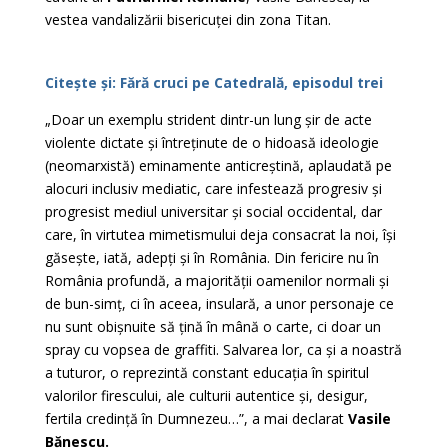
vestea vandalizării bisericuței din zona Titan.
Citește și: Fără cruci pe Catedrală, episodul trei
„Doar un exemplu strident dintr-un lung șir de acte
violente dictate și întreținute de o hidoasă ideologie
(neomarxistă) eminamente anticreștină, aplaudată pe
alocuri inclusiv mediatic, care infestează progresiv și
progresist mediul universitar și social occidental, dar
care, în virtutea mimetismului deja consacrat la noi, își
găsește, iată, adepți și în România. Din fericire nu în
România profundă, a majorității oamenilor normali și
de bun-simț, ci în aceea, insulară, a unor personaje ce
nu sunt obișnuite să țină în mână o carte, ci doar un
spray cu vopsea de graffiti. Salvarea lor, ca și a noastră
a tuturor, o reprezintă constant educația în spiritul
valorilor firescului, ale culturii autentice și, desigur,
fertila credință în Dumnezeu…”, a mai declarat
Vasile
Bănescu.