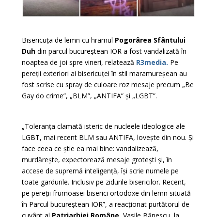
Bisericuța de lemn cu hramul
Pogorârea Sfântului
Duh
din parcul bucureștean IOR a fost vandalizată în
noaptea de joi spre vineri, relatează
R3media.
Pe
pereții exteriori ai bisericuței în stil maramureșean au
fost scrise cu spray de culoare roz mesaje precum „Be
Gay do crime”, „BLM”, „ANTIFA” și „LGBT”.
„Toleranța clamată isteric de nucleele ideologice ale
LGBT, mai recent BLM sau ANTIFA, lovește din nou. Și
face ceea ce știe ea mai bine: vandalizează,
murdărește, expectorează mesaje grotești și, în
accese de supremă inteligență, își scrie numele pe
toate gardurile. Inclusiv pe zidurile bisericilor. Recent,
pe pereții frumoasei biserici ortodoxe din lemn situată
în Parcul bucureștean IOR”, a reacționat purtătorul de
cuvânt al
Patriarhiei Române
, Vasile Bănescu, la