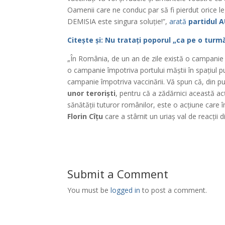
Oamenii care ne conduc par să fi pierdut orice le
DEMISIA este singura soluție!”,
arată
partidul 
Citește și: Nu tratați poporul „ca pe o tur
„În România, de un an de zile există o campanie 
o campanie împotriva portului măștii în spațiul p
campanie împotriva vaccinării. Vă spun că, din 
unor teroriști
, pentru că a zădărnici această ac
sănătății tuturor românilor, este o acțiune care 
Florin Cîțu
care a stârnit un uriaș val de reacții 
Submit a Comment
You must be
logged in
to post a comment.