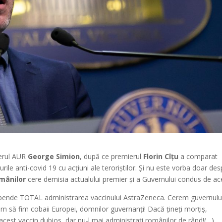
iderul AUR
George Simion
, după ce premierul
Florin Cîțu
a comparat
ile anti-covid 19 cu acțiuni ale teroriștilor. Și nu este vorba doar des
omânilor
cere demisia actualului premier și a Guvernului condus de ac
spende TOTAL administrarea vaccinului AstraZeneca. Cerem guvernulu
m să fim cobaii Europei, domnilor guvernanți! Dacă țineți morțiș,
 acest vaccin dubios, dar nu-l mai administrați românilor de rând!(…)