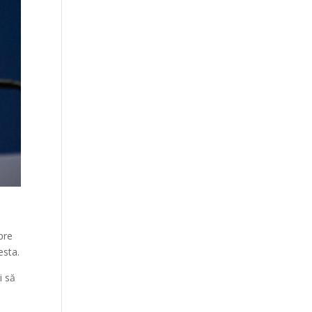
pre
esta.
i să