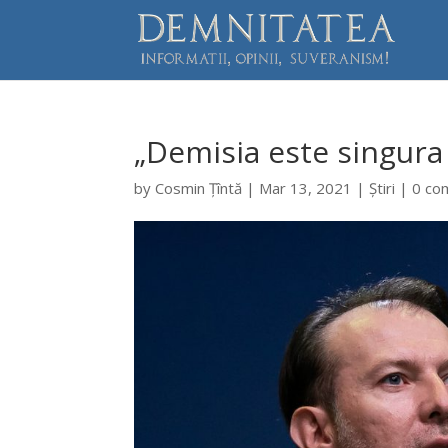
„Demisia este singura 
by
Cosmin Țîntă
|
Mar 13, 2021
|
Știri
|
0 co