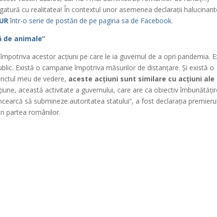
gatură cu realitatea! În contextul unor asemenea declarații halucinant
AUR
într-o serie de postări de pe pagina sa de Facebook.
mă de animale”
împotriva acestor acțiuni pe care le ia guvernul de a opri pandemia. E
ublic. Există o campanie împotriva măsurilor de distanțare. Și există o
punctul meu de vedere,
aceste acțiuni sunt similare cu acțiuni ale
țiune, această activitate a guvernului, care are ca obiectiv îmbunătăți
încearcă să submineze autoritatea statului”, a fost declarația premieru
din partea românilor.