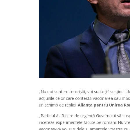
„Nu noi suntem teroriștii, voi sunteți!” susține l
acțiunile celor care contestă vaccinarea sau măsur
un schimb de replici:
Alianța pentru Unirea R
„Partidul AUR cere de urgență Guvernului să su
înceteze experimentele făcute pe români! Nu vre
vaccinați-vă voi și rudele și amantele voastre cu