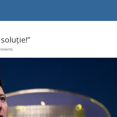
soluție!”
mments