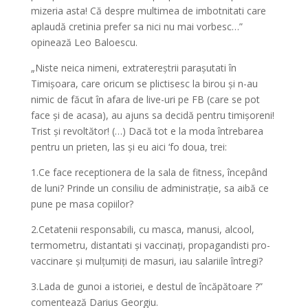
mizeria asta! Că despre multimea de imbotnitati care
aplaudă cretinia prefer sa nici nu mai vorbesc…”
opinează Leo Baloescu.
„Niste neica nimeni, extratereștrii parașutati în
Timișoara, care oricum se plictisesc la birou și n-au
nimic de făcut în afara de live-uri pe FB (care se pot
face și de acasa), au ajuns sa decidă pentru timișoreni!
Trist și revoltător! (…) Dacă tot e la moda întrebarea
pentru un prieten, las și eu aici ‘fo doua, trei:
1.Ce face receptionera de la sala de fitness, începând
de luni? Prinde un consiliu de administrație, sa aibă ce
pune pe masa copiilor?
2.Cetatenii responsabili, cu masca, manusi, alcool,
termometru, distantati și vaccinați, propagandisti pro-
vaccinare și mulțumiți de masuri, iau salariile întregi?
3.Lada de gunoi a istoriei, e destul de încăpătoare ?”
comentează Darius Georgiu.