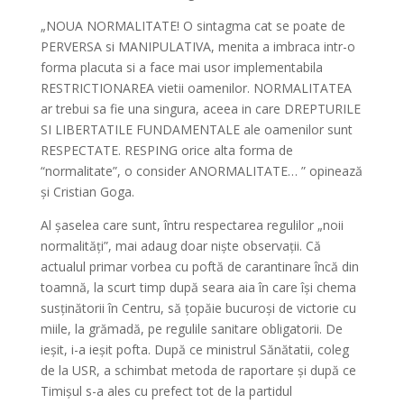
„NOUA NORMALITATE! O sintagma cat se poate de
PERVERSA si MANIPULATIVA, menita a imbraca intr-o
forma placuta si a face mai usor implementabila
RESTRICTIONAREA vietii oamenilor. NORMALITATEA
ar trebui sa fie una singura, aceea in care DREPTURILE
SI LIBERTATILE FUNDAMENTALE ale oamenilor sunt
RESPECTATE. RESPING orice alta forma de
“normalitate”, o consider ANORMALITATE… ” opinează
și Cristian Goga.
Al șaselea care sunt, întru respectarea regulilor „noii
normalități”, mai adaug doar niște observații. Că
actualul primar vorbea cu poftă de carantinare încă din
toamnă, la scurt timp după seara aia în care își chema
susținătorii în Centru, să țopăie bucuroși de victorie cu
miile, la grămadă, pe regulile sanitare obligatorii. De
ieșit, i-a ieșit pofta. După ce ministrul Sănătatii, coleg
de la USR, a schimbat metoda de raportare și după ce
Timișul s-a ales cu prefect tot de la partidul