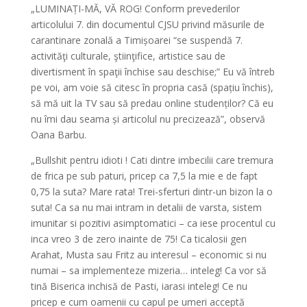
„LUMINAȚI-MĂ, VĂ ROG! Conform prevederilor
articolului 7. din documentul CJSU privind măsurile de
carantinare zonală a Timișoarei “se suspendă 7.
activităţi culturale, ştiinţifice, artistice sau de
divertisment în spaţii închise sau deschise;” Eu vă întreb
pe voi, am voie să citesc în propria casă (spațiu închis),
să mă uit la TV sau să predau online studenților? Că eu
nu îmi dau seama și articolul nu precizează”, observă
Oana Barbu.
„Bullshit pentru idioti ! Cati dintre imbecilii care tremura
de frica pe sub paturi, pricep ca 7,5 la mie e de fapt
0,75 la suta? Mare rata! Trei-sferturi dintr-un bizon la o
suta! Ca sa nu mai intram in detalii de varsta, sistem
imunitar si pozitivi asimptomatici – ca iese procentul cu
inca vreo 3 de zero inainte de 75! Ca ticalosii gen
Arahat, Musta sau Fritz au interesul – economic si nu
numai – sa implementeze mizeria… inteleg! Ca vor să
tină Biserica inchisă de Pasti, iarasi inteleg! Ce nu
pricep e cum oamenii cu capul pe umeri acceptă