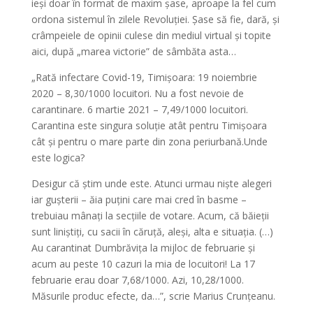
ieși doar în format de maxim șase, aproape la fel cum
ordona sistemul în zilele Revoluției. Șase să fie, dară, și
crâmpeiele de opinii culese din mediul virtual și topite
aici, după „marea victorie” de sâmbăta asta…
„Rată infectare Covid-19, Timișoara: 19 noiembrie
2020 – 8,30/1000 locuitori. Nu a fost nevoie de
carantinare. 6 martie 2021 – 7,49/1000 locuitori.
Carantina este singura soluție atât pentru Timișoara
cât și pentru o mare parte din zona periurbană.Unde
este logica?
Desigur că știm unde este. Atunci urmau niște alegeri
iar gușterii – ăia puțini care mai cred în basme –
trebuiau mânați la secțiile de votare. Acum, că băieții
sunt liniștiți, cu sacii în căruță, aleși, alta e situația. (…)
Au carantinat Dumbrăvița la mijloc de februarie și
acum au peste 10 cazuri la mia de locuitori! La 17
februarie erau doar 7,68/1000. Azi, 10,28/1000.
Măsurile produc efecte, da…”, scrie Marius Crunțeanu.