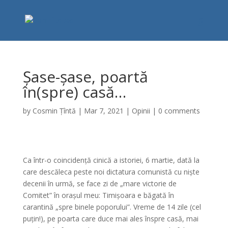
Șase-șase, poartă
în(spre) casă…
by
Cosmin Țîntă
|
Mar 7, 2021
|
Opinii
|
0 comments
Ca într-o coincidență cinică a istoriei, 6 martie, dată la
care descăleca peste noi dictatura comunistă cu niște
decenii în urmă, se face zi de „mare victorie de
Comitet” în orașul meu: Timișoara e băgată în
carantină „spre binele poporului”. Vreme de 14 zile (cel
puțin!), pe poarta care duce mai ales înspre casă, mai