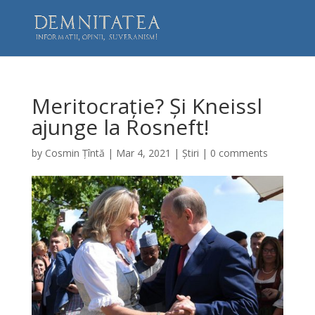
Meritocrație? Și Kneissl
ajunge la Rosneft!
by
Cosmin Țîntă
|
Mar 4, 2021
|
Știri
|
0 comments