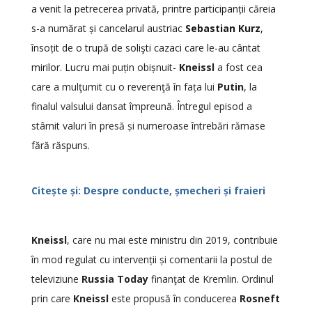
a venit la petrecerea privată, printre participanții căreia
s-a numărat și cancelarul austriac
Sebastian Kurz
,
însoțit de o trupă de solişti cazaci care le-au cântat
mirilor. Lucru
mai puțin obișnuit-
Kneissl
a fost cea
care a mulţumit cu o reverenţă în fața lui
Putin
, la
finalul valsului dansat împreună. Întregul episod a
stârnit valuri în presă și numeroase întrebări rămase
fără răspuns.
Citește și: Despre conducte, șmecheri și fraieri
Kneissl
, care nu mai este ministru din 2019, contribuie
în mod regulat cu intervenții și comentarii la postul de
televiziune
Russia Today
finanţat de Kremlin. Ordinul
prin care
Kneissl
este propusă în conducerea
Rosneft