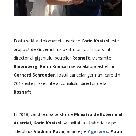
Fosta şefă a diplomaţiei austriece
Karin Kneissl
este
propusă de Guvernul rus pentru un loc în consiliul
director al gigantului petrolier
Rosneft
, transmite
Bloomberg
.
Karin Kneissl
i se va alătura astfel lui
Gerhard Schroeder
, fostul cancelar german, care din
2017 este preşedinte al consiliului director de la
Rosneft
.
În 2018, când ocupa postul de
Ministru de Externe al
Austriei
,
Karin Kneissl
l-a invitat la căsătoria sa pe
liderul rus
Vladimir Putin
, amintește
Agerpres.
Putin