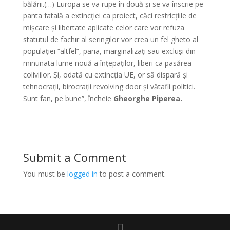
bălării.(…) Europa se va rupe în două și se va înscrie pe
panta fatală a extincției ca proiect, căci restricțiile de
mișcare și libertate aplicate celor care vor refuza
statutul de fachir al seringilor vor crea un fel gheto al
populației “altfel”, paria, marginalizați sau excluși din
minunata lume nouă a înțepaților, liberi ca pasărea
coliviilor. Și, odată cu extincția UE, or să dispară și
tehnocrații, birocrații revolving door și vătafii politici.
Sunt fan, pe bune”, încheie
Gheorghe Piperea.
Submit a Comment
You must be
logged in
to post a comment.