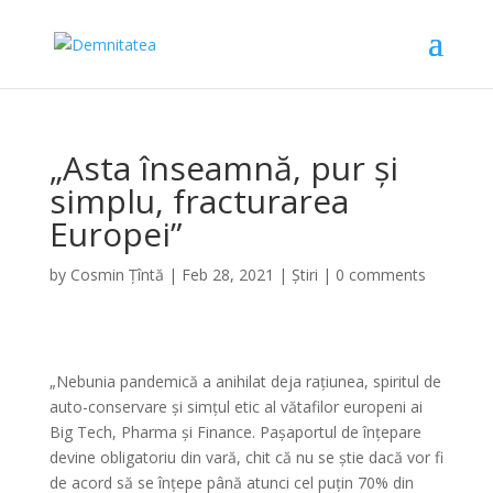
„Asta înseamnă, pur și
simplu, fracturarea
Europei”
by
Cosmin Țîntă
|
Feb 28, 2021
|
Știri
|
0 comments
„Nebunia pandemică a anihilat deja rațiunea, spiritul de
auto-conservare și simțul etic al vătafilor europeni ai
Big Tech, Pharma și Finance. Pașaportul de înțepare
devine obligatoriu din vară, chit că nu se știe dacă vor fi
de acord să se înțepe până atunci cel puțin 70% din