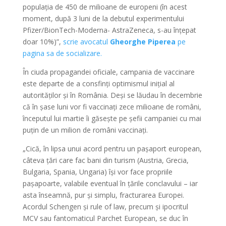
populația de 450 de milioane de europeni (în acest
moment, după 3 luni de la debutul experimentului
Pfizer/BionTech-Moderna- AstraZeneca, s-au înțepat
doar 10%)”,
scrie avocatul
Gheorghe Piperea
pe
pagina sa de socializare.
În ciuda propagandei oficiale, campania de vaccinare
este departe de a consfinți optimismul inițial al
autorităților și în România. Deși se lăudau în decembrie
că în șase luni vor fi vaccinați zece milioane de români,
începutul lui martie îi găsește pe șefii campaniei cu mai
puțin de un milion de români vaccinați.
„Cică, în lipsa unui acord pentru un pașaport european,
câteva țări care fac bani din turism (Austria, Grecia,
Bulgaria, Spania, Ungaria) își vor face propriile
pașapoarte, valabile eventual în țările conclavului – iar
asta înseamnă, pur și simplu, fracturarea Europei.
Acordul Schengen și rule of law, precum și ipocritul
MCV sau fantomaticul Parchet European, se duc în