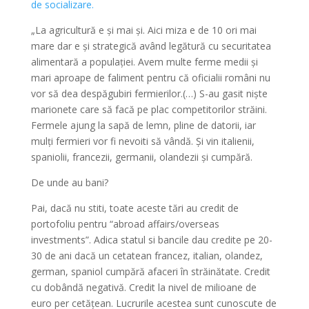
de socializare.
„La agricultură e și mai și. Aici miza e de 10 ori mai
mare dar e și strategică având legătură cu securitatea
alimentară a populației. Avem multe ferme medii și
mari aproape de faliment pentru că oficialii români nu
vor să dea despăgubiri fermierilor.(…) S-au gasit niște
marionete care să facă pe plac competitorilor străini.
Fermele ajung la sapă de lemn, pline de datorii, iar
mulți fermieri vor fi nevoiti să vândă. Și vin italienii,
spaniolii, francezii, germanii, olandezii și cumpără.
De unde au bani?
Pai, dacă nu stiti, toate aceste tări au credit de
portofoliu pentru “abroad affairs/overseas
investments”. Adica statul si bancile dau credite pe 20-
30 de ani dacă un cetatean francez, italian, olandez,
german, spaniol cumpără afaceri în străinătate. Credit
cu dobândă negativă. Credit la nivel de milioane de
euro per cetățean. Lucrurile acestea sunt cunoscute de