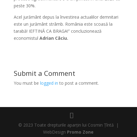
peste 30%.
Acel jurământ depus la învestirea actualilor demnitari
este un jurământ strâmb. România este scoasă la
tarabă! IEFTINĂ CA BRAGA!” concluzionează
economistul
Adrian Câciu.
Submit a Comment
You must be
logged in
to post a comment.
© 2023 Toate drepturile aparțin lui Cosmin Țîntă |
WebDesign
Promo Zone