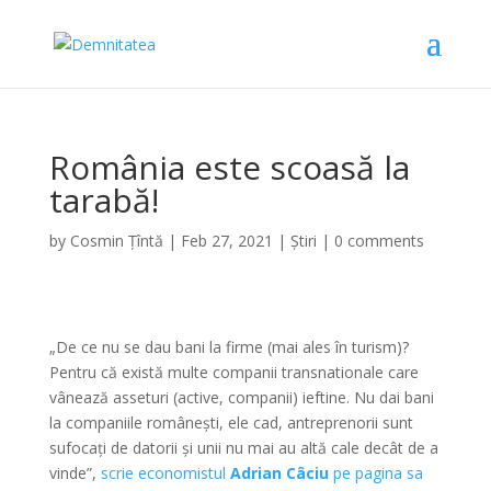
România este scoasă la
tarabă!
by
Cosmin Țîntă
|
Feb 27, 2021
|
Știri
|
0 comments
„De ce nu se dau bani la firme (mai ales în turism)?
Pentru că există multe companii transnationale care
vânează asseturi (active, companii) ieftine. Nu dai bani
la companiile românești, ele cad, antreprenorii sunt
sufocați de datorii și unii nu mai au altă cale decât de a
vinde”,
scrie economistul
Adrian Câciu
pe pagina sa