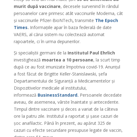
murit după vaccinare
, decesele survenind în rândul
persoanelor care primesc atât vaccinurile Moderna, cât
și vaccinurile Pfizer-BioNTech
,
transmite
The Epoch
Times
.
Informațiile apar în baza federală de date
VAERS, al cărui sistem nu colectează automat
rapoartele, ci în urma depunerilor.
Și specialiștii germani de la
Institutul Paul Ehrlich
investighează
moartea a 10 persoane
, la scurt timp
după ce au fost imunizate împotriva covid-19. Anunțul
a fost făcut de Brigitte Keller-Stanislawski, șefa
Departamentului de Siguranță a Medicamentelor și
Dispozitivelor medicale al institutului,
informează
BusinessStandard.
Persoanele decedate
aveau, de asemenea, vârste înaintate și antecedente.
Timpul dintre vaccinare și deces a variat de la câteva
ore la patru zile. Institutul a raportat și șase cazuri de
șoc anafilactic. Până în prezent, au apărut 325 de
cazuri cu efecte secundare presupuse legate de vaccin,