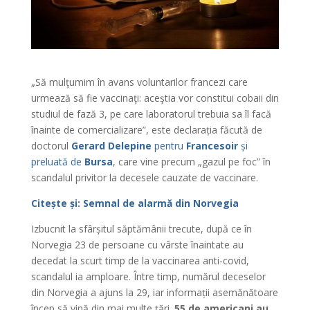
„Să mulţumim în avans voluntarilor francezi care
urmează să fie vaccinaţi: aceştia vor constitui cobaii din
studiul de fază 3, pe care laboratorul trebuia sa îl facă
înainte de comercializare”, este declarația făcută de
doctorul
Gerard Delepine
pentru
Francesoir
și
preluată de
Bursa
, care vine precum „gazul pe foc” în
scandalul privitor la decesele cauzate de vaccinare.
Citește și: Semnal de alarmă din Norvegia
Izbucnit la sfârșitul săptămânii trecute, după ce în
Norvegia 23 de persoane cu vârste înaintate au
decedat la scurt timp de la vaccinarea anti-covid,
scandalul ia amploare. Între timp, numărul deceselor
din Norvegia a ajuns la 29, iar informații asemănătoare
încep să vină din mai multe țări.
55 de americani au