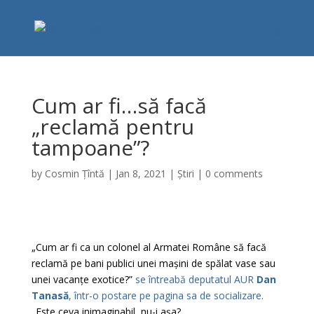
Cum ar fi…să facă
„reclamă pentru
tampoane”?
by
Cosmin Țîntă
|
Jan 8, 2021
|
Știri
|
0 comments
„Cum ar fi ca un colonel al Armatei Române să facă
reclamă pe bani publici unei mașini de spălat vase sau
unei vacanțe exotice?”
se întreabă deputatul AUR
Dan
Tanasă
, într-o postare pe pagina sa de socializare.
„Este ceva inimaginabil, nu-i așa?