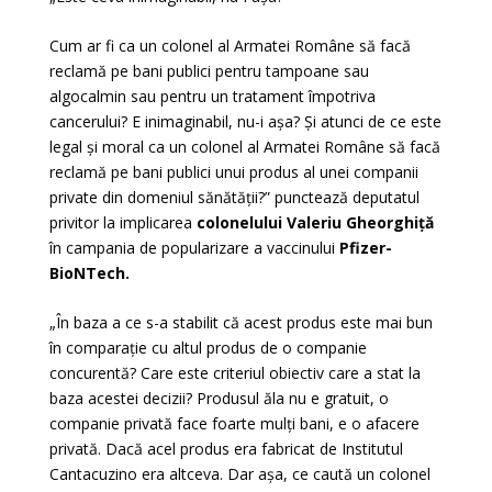
Cum ar fi ca un colonel al Armatei Române să facă
reclamă pe bani publici pentru tampoane sau
algocalmin sau pentru un tratament împotriva
cancerului? E inimaginabil, nu-i așa? Și atunci de ce este
legal și moral ca un colonel al Armatei Române să facă
reclamă pe bani publici unui produs al unei companii
private din domeniul sănătății?” punctează deputatul
privitor la implicarea
colonelului Valeriu Gheorghiță
în campania de popularizare a vaccinului
Pfizer-
BioNTech.
„În baza a ce s-a stabilit că acest produs este mai bun
în comparație cu altul produs de o companie
concurentă? Care este criteriul obiectiv care a stat la
baza acestei decizii? Produsul ăla nu e gratuit, o
companie privată face foarte mulți bani, e o afacere
privată. Dacă acel produs era fabricat de Institutul
Cantacuzino era altceva. Dar așa, ce caută un colonel