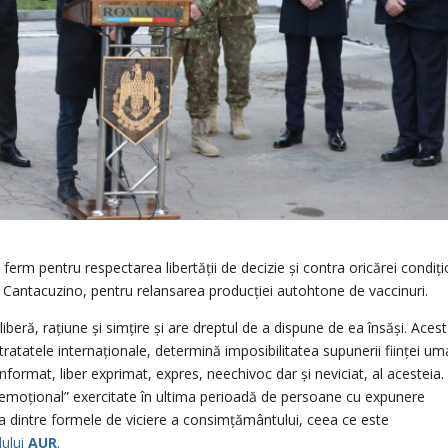
ferm pentru respectarea libertății de decizie și contra oricărei condiți
utului Cantacuzino, pentru relansarea producției autohtone de vaccinuri.
eră, rațiune și simțire și are dreptul de a dispune de ea însăși. Acest
 tratatele internaționale, determină imposibilitatea supunerii ființei u
nformat, liber exprimat, expres, neechivoc dar și neviciat, al acesteia.
 emoțional” exercitate în ultima perioadă de persoane cu expunere
na dintre formele de viciere a consimțământului, ceea ce este
dului
AUR
.