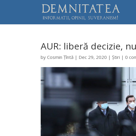
AUR: liberă decizie, n
by
Cosmin Țîntă
|
Dec 29, 2020
|
Știri
|
0 co