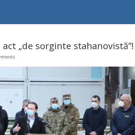
u act „de sorginte stahanovistă”!
mments