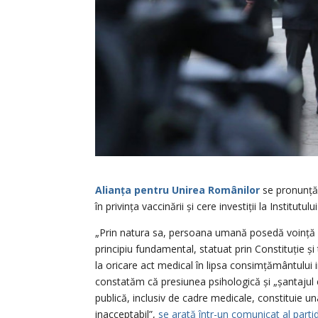
Alianța pentru Unirea Românilor
se pronunță 
în privința vaccinării și cere investiții la Instit
„Prin natura sa, persoana umană posedă voință lib
principiu fundamental, statuat prin Constituție și
la oricare act medical în lipsa consimțământului i
constatăm că presiunea psihologică și „șantajul
publică, inclusiv de cadre medicale, constituie u
inacceptabil”,
se arată într-un comunicat al parti