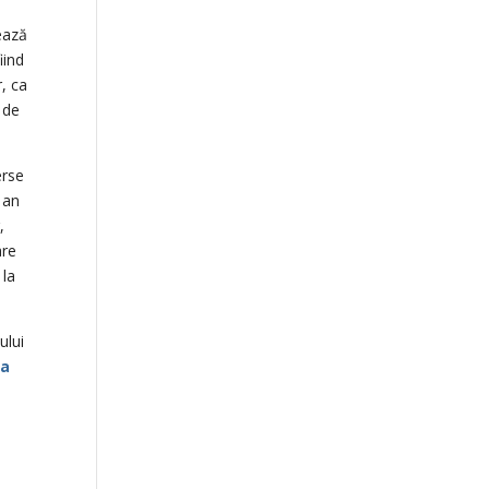
ează
iind
r, ca
 de
erse
i an
,
are
 la
ului
ea