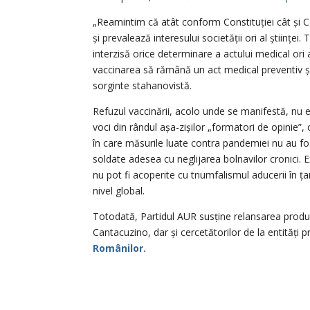
„Reamintim că atât conform Constituției cât și C
și prevalează interesului societății ori al științe
interzisă orice determinare a actului medical ori 
vaccinarea să rămână un act medical preventiv și 
sorginte stahanovistă.
Refuzul vaccinării, acolo unde se manifestă, nu
voci din rândul așa-zișilor „formatori de opinie”, 
în care măsurile luate contra pandemiei nu au fos
soldate adesea cu neglijarea bolnavilor cronici. 
nu pot fi acoperite cu triumfalismul aducerii în ț
nivel global.
Totodată, Partidul AUR susține relansarea producți
Cantacuzino, dar și cercetătorilor de la entități
Românilor.