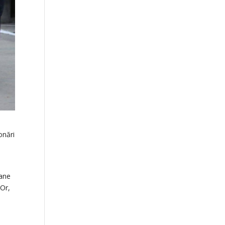
onări
mane
 Or,