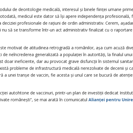
odului de deontologie medicală, interesul și binele ființei umane prim
i. Totodată, medicul este dator să își apere independența profesională, f
a deciziei profesionale de rațiuni de ordin administrativ. Cerem, așada
nu să se transforme într-un act administrativ finalizat cu o raportare
 este motivat de atitudinea retrogradă a românilor, așa cum acuză div
ci de neîncrederea generalizată a populației în autorități, la finalul unu
t doar ineficiente, dar au provocat grave disfuncții în sistemul sanitar
Există probleme de infrastructură medicală nerezolvate de decenii și c
ară a unei tranșe de vaccin, fie acesta și unul care se bucură de atenție
ei autohtone de vaccinuri, printr-un plan de investiții dedicat Institut
 private românești”, se mai arată în comunicatul
Alianței pentru Unir