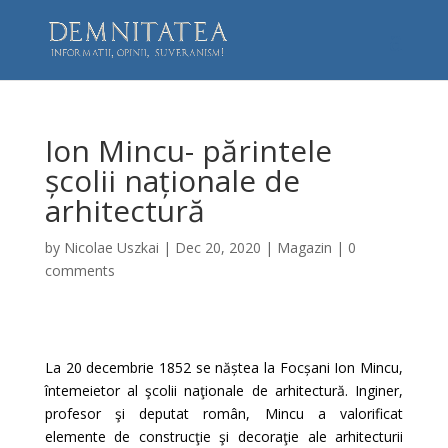
Ion Mincu- părintele
școlii naționale de
arhitectură
by
Nicolae Uszkai
|
Dec 20, 2020
|
Magazin
|
0
comments
La 20 decembrie 1852 se năștea la Focșani Ion Mincu,
întemeietor al şcolii naţionale de arhitectură. Inginer,
profesor şi deputat român, Mincu a valorificat
elemente de construcţie şi decoraţie ale arhitecturii