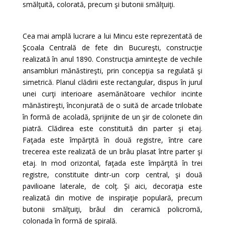
smălţuită, colorată, precum şi butonii smălţuiţi.
Cea mai amplă lucrare a lui Mincu este reprezentată de
Şcoala Centrală de fete din Bucureşti, construcţie
realizată în anul 1890. Construcţia aminteşte de vechile
ansambluri mănăstireşti, prin concepţia sa regulată şi
simetrică. Planul clădirii este rectangular, dispus în jurul
unei curţi interioare asemănătoare vechilor incinte
mănăstireşti, înconjurată de o suită de arcade trilobate
în formă de acoladă, sprijinite de un şir de colonete din
piatră. Clădirea este constituită din parter şi etaj.
Faţada este împărţită în două registre, între care
trecerea este realizată de un brâu plasat între parter şi
etaj. In mod orizontal, faţada este împărţită în trei
registre, constituite dintr-un corp central, şi două
pavilioane laterale, de colţ. Şi aici, decoraţia este
realizată din motive de inspiraţie populară, precum
butonii smălţuiţi, brâul din ceramică policromă,
colonada în formă de spirală.