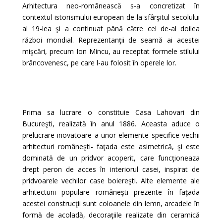
Arhitectura neo-românească s-a concretizat în
contextul istorismului european de la sfârşitul secolului
al 19-lea şi a continuat până către cel de-al doilea
război mondial. Reprezentanţii de seamă ai acestei
mişcări, precum Ion Mincu, au receptat formele stilului
brâncovenesc, pe care l-au folosit în operele lor.
Prima sa lucrare o constituie Casa Lahovari din
Bucureşti, realizată în anul 1886. Aceasta aduce o
prelucrare inovatoare a unor elemente specifice vechii
arhitecturi româneşti- faţada este asimetrică, şi este
dominată de un pridvor acoperit, care funcţioneaza
drept peron de acces în interiorul casei, inspirat de
pridvoarele vechilor case boiereşti. Alte elemente ale
arhitecturii populare româneşti prezente în faţada
acestei construcţii sunt coloanele din lemn, arcadele în
formă de acoladă, decoraţiile realizate din ceramică