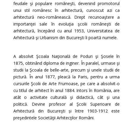
feudale şi populare româneşti, devenind promotorul
unui stil românesc în arhitectură, cunoscut azi ca
arhitectură neo-românească. Drept recunoaştere a
importanţei sale în evoluţia şcolii româneşti de
arhitectură, începând cu anul 1953, Universitatea de
Arhitectură şi Urbanism din Bucureşti îi poartă numele.
A absolvit Şcoala Naţională de Poduri şi Şosele în
1875, obtinând diploma de inginer. În paralel, urmase şi
studii la Şcoala de belle-arte, precum şi unele studii de
pictură. În anul 1877, pleacă la Paris, pentru a urma
cursurile Şcolii de Arte Frumoase, pe care a absolvit-o
cu titlul de arhitect în anul 1884. Intors în România, are
atât o activitate culturală şi didactică, cât şi una
politică. Devine profesor al Şcolii Superioare de
Arhitectură din Bucureşti și între 1903-1912 este
preşedintele Societăţii Arhitecţilor Români.