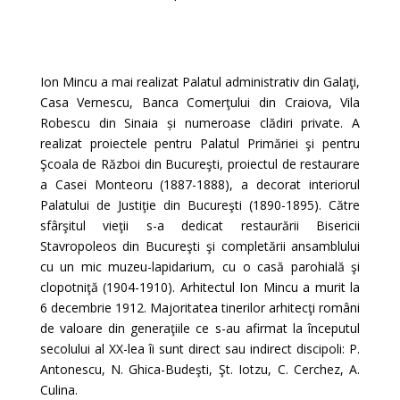
Ion Mincu a mai realizat Palatul administrativ din Galaţi,
Casa Vernescu, Banca Comerţului din Craiova, Vila
Robescu din Sinaia și numeroase clădiri private. A
realizat proiectele pentru Palatul Primăriei şi pentru
Şcoala de Război din Bucureşti, proiectul de restaurare
a Casei Monteoru (1887-1888), a decorat interiorul
Palatului de Justiţie din Bucureşti (1890-1895). Către
sfârşitul vieţii s-a dedicat restaurării Bisericii
Stavropoleos din Bucureşti şi completării ansamblului
cu un mic muzeu-lapidarium, cu o casă parohială şi
clopotniţă (1904-1910). Arhitectul Ion Mincu a murit la
6 decembrie 1912. Majoritatea tinerilor arhitecţi români
de valoare din generaţiile ce s-au afirmat la începutul
secolului al XX-lea îi sunt direct sau indirect discipoli: P.
Antonescu, N. Ghica-Budeşti, Şt. Iotzu, C. Cerchez, A.
Culina.