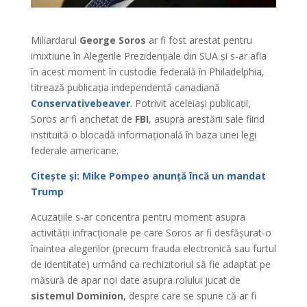
Miliardarul
George Soros
ar fi fost arestat pentru
imixtiune în Alegerile Prezidențiale din SUA și s-ar afla
în acest moment în custodie federală în Philadelphia,
titrează publicația independentă canadiană
Conservativebeaver
. Potrivit aceleiași publicații,
Soros ar fi anchetat de
FBI
, asupra arestării sale fiind
instituită o blocadă informațională în baza unei legi
federale americane.
Citește și: Mike Pompeo anunță încă un mandat
Trump
Acuzațiile s-ar concentra pentru moment asupra
activității infracționale pe care Soros ar fi desfășurat-o
înaintea alegerilor (precum frauda electronică sau furtul
de identitate) urmând ca rechizitoriul să fie adaptat pe
măsură de apar noi date asupra rolului jucat de
sistemul Dominion
, despre care se spune că ar fi