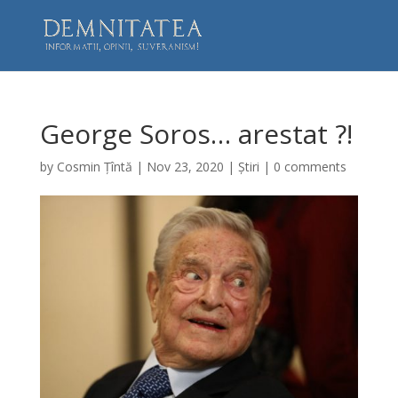
George Soros… arestat ?!
by
Cosmin Țîntă
|
Nov 23, 2020
|
Știri
|
0 comments