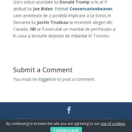
șters voturi acordate lui
Donald Trump
și le-ar fi
atribuit lui
Joe Biden
.
Potrivit
Conservativebeaver
,
care amintește de o posibilă implicare a lui Soros în
favoarea lui
Justin Trudeau
la recentele alegeri din
Canada,
FBI
ar fi executat un mandat de percheziție și
în casa și birourile deținute de miliardar în Toronto.
Submit a Comment
You must be
logged in
to post a comment.
© 2023 Toate drepturile aparțin lui Cosmin Țîntă |
By continuing to browse the site you are agreeing to our
use of cookies
.
WebDesign
Promo Zone
I Understand