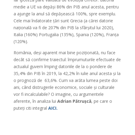
medie a UE va depăși 86% din PIB anul acesta, pentru
a ajunge la anul să depășească 100%, spre exemplu.
Cele mai îndatorate țări sunt Grecia (a cărei datorie
națională va fi de 207% din PIB la sfârșitul lui 2020),
Italia (160%) Portugalia (135%), Spania (120%), Franța
(120%).
România, deși aparent mai bine poziționată, nu face
decât să confirme traiectul: împrumuturile efectuate de
actualul guvern împing datoriile de la o pondere de
35,4% din PIB în 2019, la 42,2% în iulie anul acesta și la
o prognoză de 63,6%. Cum va arăta lumea peste doi
ani, când distrugerile economice, sociale și culturale
vor fi incalculabile? O imagine, cu argumentele
aferente, în analiza lui
Adrian Pătrușcă
, pe care o
puteți citi integral
AICI.