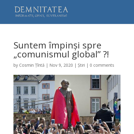
Suntem împinși spre
„comunismul global” ?!
by
Cosmin Țîntă
|
Nov 9, 2020
|
Știri
|
0 comments