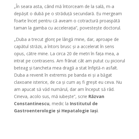
„În seara asta, când mă întorceam de la sală, m-a
depășit o dubă pe o străduță secundară. Eu mergeam
foarte încet pentru că aveam o cotractură proaspătă
taman la gamba cu accelerația”, povestește doctorul.
„Duba a trecut glonț pe lângă mine, dar, aproape de
capătul străzii, a întors brusc și a accelerat în sens
opus, către mine. La circa 20 de metri în fața mea, a
intrat pe contrasens. Am frânat cât am putut cu piciorul
beteag și tancheta mea dragă a stat înfiptă-n asfalt.
Duba a revenit în extremis pe banda ei și a băgat
claxoane isterice, de ca și cum aș fi greșit eu ceva. Nu
am apucat să văd numărul, dar am început să râd.
Cineva, acolo sus, mă iubește”, scrie
Răzvan
Constantinescu
, medic la
Institutul de
Gastroenterologie și Hepatalogie Iași
.