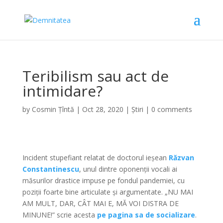
Teribilism sau act de
intimidare?
by
Cosmin Țîntă
|
Oct 28, 2020
|
Știri
|
0 comments
Incident stupefiant relatat de doctorul ieșean
Răzvan
Constantinescu
, unul dintre oponenții vocali ai
măsurilor drastice impuse pe fondul pandemiei, cu
poziții foarte bine articulate și argumentate. „NU MAI
AM MULT, DAR, CÂT MAI E, MĂ VOI DISTRA DE
MINUNE!” scrie acesta
pe pagina sa de socializare
.