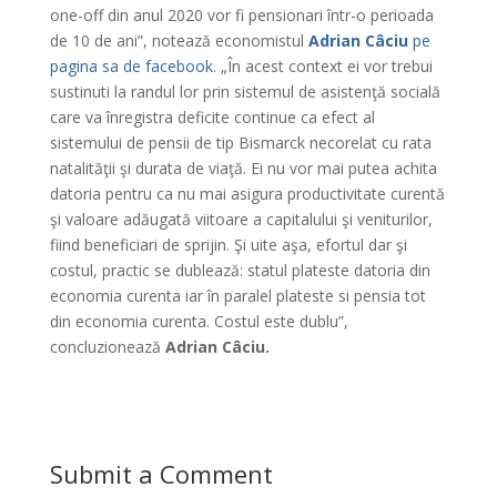
one-off din anul 2020 vor fi pensionari într-o perioada
de 10 de ani”, notează economistul
Adrian Câciu
pe
pagina sa de facebook
. „În acest context ei vor trebui
sustinuti la randul lor prin sistemul de asistenţă socială
care va înregistra deficite continue ca efect al
sistemului de pensii de tip Bismarck necorelat cu rata
natalităţii şi durata de viaţă. Ei nu vor mai putea achita
datoria pentru ca nu mai asigura productivitate curentă
şi valoare adăugată viitoare a capitalului şi veniturilor,
fiind beneficiari de sprijin. Şi uite aşa, efortul dar şi
costul, practic se dublează: statul plateste datoria din
economia curenta iar în paralel plateste si pensia tot
din economia curenta. Costul este dublu”,
concluzionează
Adrian Câciu.
Submit a Comment