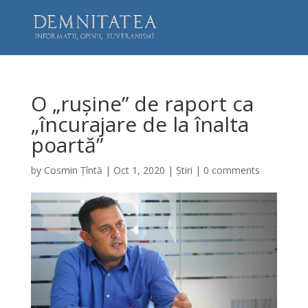
O „rușine” de raport ca
„încurajare de la înalta
poartă”
by
Cosmin Țîntă
|
Oct 1, 2020
|
Știri
|
0 comments