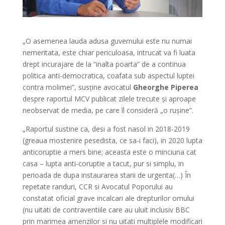
„O asemenea lauda adusa guvernului este nu numai
nemeritata, este chiar periculoasa, intrucat va fi luata
drept incurajare de la “inalta poarta” de a continua
politica anti-democratica, coafata sub aspectul luptei
contra molimei”, susține avocatul
Gheorghe Piperea
despre raportul MCV publicat zilele trecute și aproape
neobservat de media, pe care îl consideră „o rușine”.
„Raportul sustine ca, desi a fost nasol in 2018-2019
(greaua mostenire pesedista, ce sa-i faci), in 2020 lupta
anticoruptie a mers bine; aceasta este o minciuna cat
casa – lupta anti-coruptie a tacut, pur si simplu, in
perioada de dupa instaurarea starii de urgenta(…) În
repetate randuri, CCR si Avocatul Poporului au
constatat oficial grave incalcari ale drepturilor omului
(nu uitati de contraventiile care au uluit inclusiv BBC
prin marimea amenzilor si nu uitati multiplele modificari