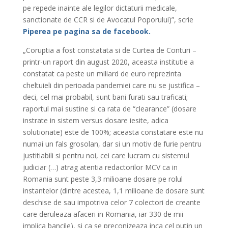
pe repede inainte ale legilor dictaturii medicale,
sanctionate de CCR si de Avocatul Poporului)”, scrie
Piperea
pe pagina sa de facebook.
„Coruptia a fost constatata si de Curtea de Conturi –
printr-un raport din august 2020, aceasta institutie a
constatat ca peste un miliard de euro reprezinta
cheltuieli din perioada pandemiei care nu se justifica –
deci, cel mai probabil, sunt bani furati sau traficati;
raportul mai sustine si ca rata de “clearance” (dosare
instrate in sistem versus dosare iesite, adica
solutionate) este de 100%; aceasta constatare este nu
numai un fals grosolan, dar si un motiv de furie pentru
justitiabili si pentru noi, cei care lucram cu sistemul
judiciar (…) atrag atentia redactorilor MCV ca in
Romania sunt peste 3,3 milioane dosare pe rolul
instantelor (dintre acestea, 1,1 milioane de dosare sunt
deschise de sau impotriva celor 7 colectori de creante
care deruleaza afaceri in Romania, iar 330 de mii
implica bancile), si ca se preconizeaza inca cel putin un