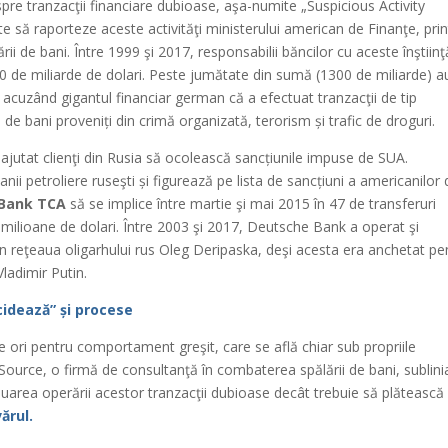
pre tranzacţii financiare dubioase, aşa-numite „Suspicious Activity
te să raporteze aceste activităţi ministerului american de Finanţe, prin
ii de bani. Între 1999 şi 2017, responsabilii băncilor cu aceste înştiinţ
00 de miliarde de dolari. Peste jumătate din sumă (1300 de miliarde) a
 acuzând gigantul financiar german că a efectuat tranzacţii de tip
de bani proveniți din crimă organizată, terorism și trafic de droguri.
 ajutat clienţi din Rusia să ocolească sancțiunile impuse de SUA.
i petroliere ruseşti și figurează pe lista de sancțiuni a americanilor 
Bank TCA
să se implice între martie şi mai 2015 în 47 de transferuri
milioane de dolari. Între 2003 şi 2017, Deutsche Bank a operat şi
din reţeaua oligarhului rus Oleg Deripaska, deşi acesta era anchetat pe
Vladimir Putin.
icidează” și procese
 ori pentru comportament greşit, care se află chiar sub propriile
ource, o firmă de consultanţă în combaterea spălării de bani, sublini
nuarea operării acestor tranzacţii dubioase decât trebuie să plătească
ărul.