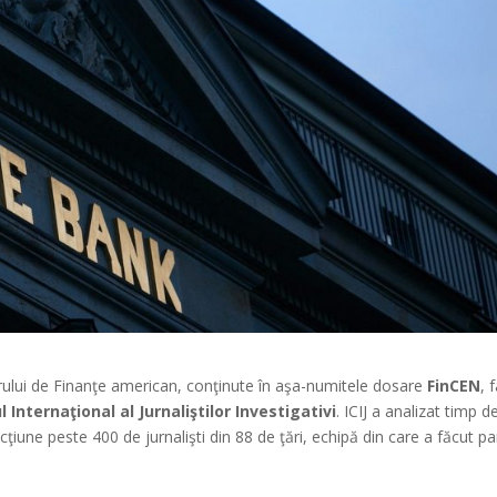
ului de Finanţe american, conţinute în aşa-numitele dosare
FinCEN
, 
l Internaţional al Jurnaliştilor Investigativi
. ICIJ a analizat timp d
cţiune peste 400 de jurnalişti din 88 de ţări, echipă din care a făcut pa