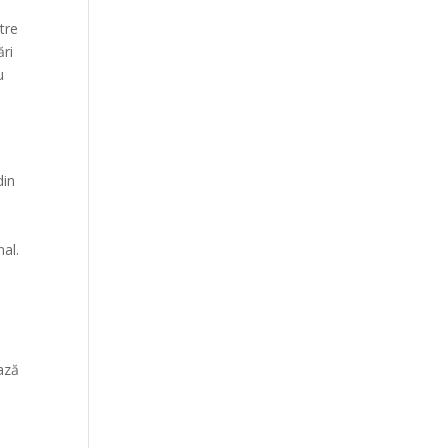
tre
ări
u
din
nal.
ază