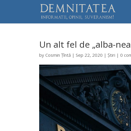
Un alt fel de „alba-ne
by
Cosmin Țîntă
|
Sep 22, 2020
|
Știri
|
0 co