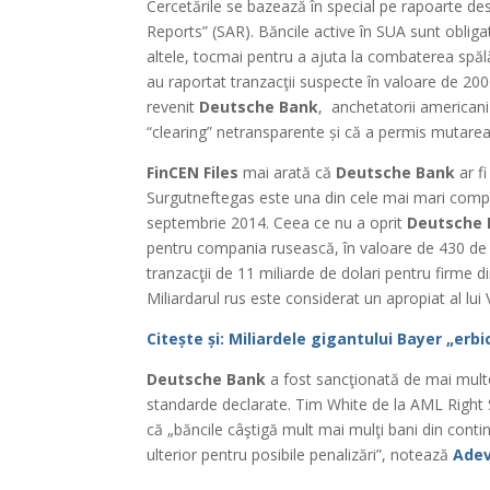
Cercetările se bazează în special pe rapoarte des
Reports” (SAR). Băncile active în SUA sunt obliga
altele, tocmai pentru a ajuta la combaterea spălăr
au raportat tranzacţii suspecte în valoare de 20
revenit
Deutsche Bank
, anchetatorii americani
“clearing” netransparente și că a permis mutarea 
FinCEN
Files
mai arată că
Deutsche Bank
ar fi
Surgutneftegas este una din cele mai mari compani
septembrie 2014. Ceea ce nu a oprit
Deutsche 
pentru compania rusească, în valoare de 430 de 
tranzacţii de 11 miliarde de dolari pentru firme 
Miliardarul rus este considerat un apropiat al lui 
Citește și: Miliardele gigantului Bayer „erb
Deutsche Bank
a fost sancţionată de mai multe
standarde declarate. Tim White de la AML Right S
că „băncile câştigă mult mai mulţi bani din conti
ulterior pentru posibile penalizări”, notează
Adev