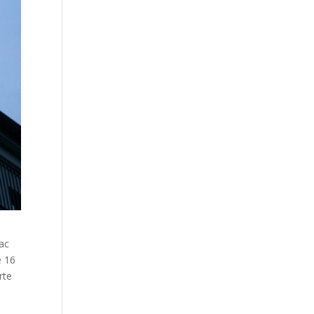
fac
e 16
rte