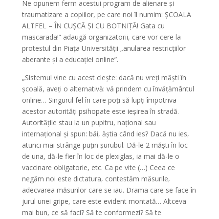
Ne opunem ferm acestui program de alienare și
traumatizare a copiilor, pe care noi îl numim: ȘCOALA
ALTFEL – ÎN CUȘCĂ ȘI CU BOTNIȚĂ! Gata cu
mascarada!” adaugă organizatorii, care vor cere la
protestul din Piața Universității „anularea restricțiilor
aberante și a educației online”.
„Sistemul vine cu acest clește: dacă nu vreți măști în
școală, aveți o alternativă: vă prindem cu învățământul
online… Singurul fel în care poți să lupți împotriva
acestor autorități psihopate este ieșirea în stradă.
Autoritățile stau la un pupitru, național sau
internațional și spun: băi, ăștia când ies? Dacă nu ies,
atunci mai strânge puțin șurubul. Dă-le 2 măști în loc
de una, dă-le fier în loc de plexiglas, ia mai dă-le o
vaccinare obligatorie, etc. Ca pe vite (…) Ceea ce
negăm noi este dictatura, contestăm măsurile,
adecvarea măsurilor care se iau. Drama care se face în
jurul unei gripe, care este evident montată… Altceva
mai bun, ce să faci? Să te conformezi? Să te