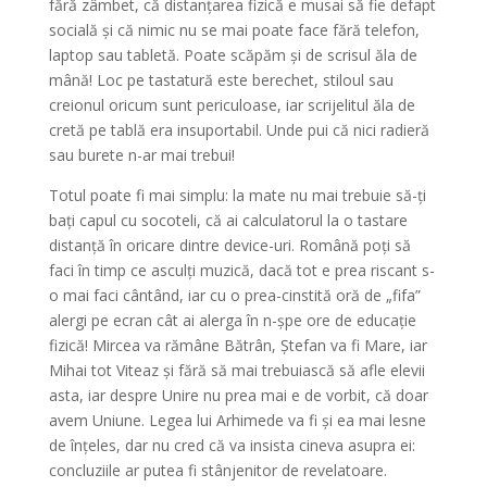
fără zâmbet, că distanțarea fizică e musai să fie defapt
socială și că nimic nu se mai poate face fără telefon,
laptop sau tabletă. Poate scăpăm și de scrisul ăla de
mână! Loc pe tastatură este berechet, stiloul sau
creionul oricum sunt periculoase, iar scrijelitul ăla de
cretă pe tablă era insuportabil. Unde pui că nici radieră
sau burete n-ar mai trebui!
Totul poate fi mai simplu: la mate nu mai trebuie să-ți
bați capul cu socoteli, că ai calculatorul la o tastare
distanță în oricare dintre device-uri. Română poți să
faci în timp ce asculți muzică, dacă tot e prea riscant s-
o mai faci cântând, iar cu o prea-cinstită oră de „fifa”
alergi pe ecran cât ai alerga în n-șpe ore de educație
fizică! Mircea va rămâne Bătrân, Ștefan va fi Mare, iar
Mihai tot Viteaz și fără să mai trebuiască să afle elevii
asta, iar despre Unire nu prea mai e de vorbit, că doar
avem Uniune. Legea lui Arhimede va fi și ea mai lesne
de înțeles, dar nu cred că va insista cineva asupra ei:
concluziile ar putea fi stânjenitor de revelatoare.