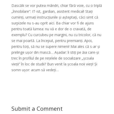
Dascălii se vor putea mândri, chiar fără voie, cu o triplă
„înnobilare”: IT-ist, gardian, asistent medical! Stați
cuminți, urmați instrucțiunile și așteptați, căci simt că
surpizele nu s-au oprit aici. Ba chiar vor fi de ajuns
pentru toată lumea: nu vă e dor de o cravată, de
exemplu? Cu curcubeu pe margini, nu cu tricolor, că nu
se mai poartă. La început, pentru premianți. Apoi,
pentru toți, să nu se supere nimeni! Mai ales că s-ar și
prelinge ușor din mască… Așadar: îi stiți pe ăia care-și
trec în profilul de pe rețelele de socializare „școala
vieții” în loc de studii? Bun venit la școala noii vieți! Și
somn ușor: acum să vedeți…
Submit a Comment