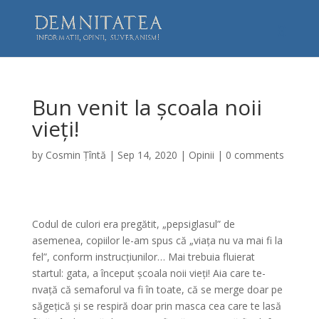
Bun venit la școala noii
vieți!
by
Cosmin Țîntă
|
Sep 14, 2020
|
Opinii
|
0 comments
Codul de culori era pregătit, „pepsiglasul” de
asemenea, copiilor le-am spus că „viața nu va mai fi la
fel”, conform instrucțiunilor… Mai trebuia fluierat
startul: gata, a început școala noii vieți! Aia care te-
nvață că semaforul va fi în toate, că se merge doar pe
săgețică și se respiră doar prin masca cea care te lasă