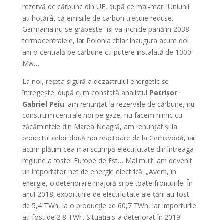
rezervă de cărbune din UE, după ce mai-marii Uniunii
au hotărât că emisiile de carbon trebuie reduse.
Germania nu se grăbește- își va închide până în 2038
termocentralele, iar Polonia chiar inaugura acum doi
ani o centrală pe cărbune cu putere instalată de 1000
Mw…
La noi, rețeta sigură a dezastrului energetic se
întregește, după cum constată analistul
Petrișor
Gabriel Peiu
: am renunțat la rezervele de cărbune, nu
construim centrale noi pe gaze, nu facem nimic cu
zăcămintele din Marea Neagră, am renunțat și la
proiectul celor două noi reactoare de la Cernavodă, iar
acum plătim cea mai scumpă electricitate din întreaga
regiune a fostei Europe de Est… Mai mult: am devenit
un importator net de energie electrică. „Avem, în
energie, o deteriorare majoră și pe toate fronturile. În
anul 2018, exporturile de electricitate ale țării au fost
de 5,4 TWh, la o producție de 60,7 TWh, iar importurile
au fost de 2,8 TWh. Situația s-a deteriorat în 2019: