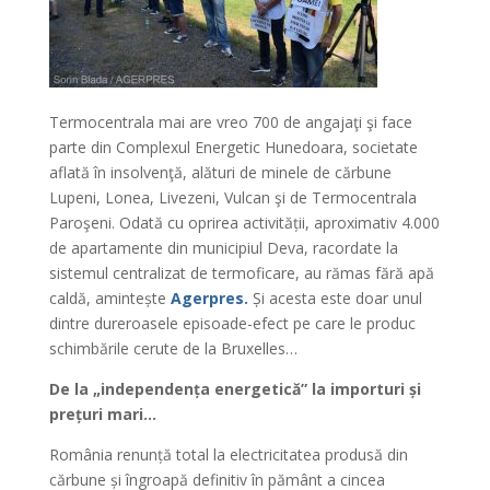
Termocentrala mai are vreo 700 de angajaţi şi face
parte din Complexul Energetic Hunedoara, societate
aflată în insolvenţă, alături de minele de cărbune
Lupeni, Lonea, Livezeni, Vulcan şi de Termocentrala
Paroşeni. Odată cu oprirea activității, aproximativ 4.000
de apartamente din municipiul Deva, racordate la
sistemul centralizat de termoficare, au rămas fără apă
caldă, amintește
Agerpres.
Și acesta este doar unul
dintre dureroasele episoade-efect pe care le produc
schimbările cerute de la Bruxelles…
De la „independența energetică” la importuri și
prețuri mari…
România renunță total la electricitatea produsă din
cărbune și îngroapă definitiv în pământ a cincea