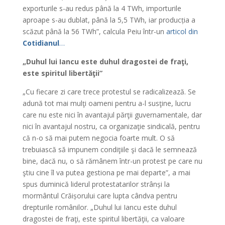
exporturile s-au redus până la 4 TWh, importurile
aproape s-au dublat, până la 5,5 TWh, iar producția a
scăzut până la 56 TWh”, calcula Peiu într-un
articol din
Cotidianul
…
„Duhul lui Iancu este duhul dragostei de fraţi,
este spiritul libertăţii”
„Cu fiecare zi care trece protestul se radicalizează. Se
adună tot mai mulţi oameni pentru a-l susţine, lucru
care nu este nici în avantajul părţii guvernamentale, dar
nici în avantajul nostru, ca organizaţie sindicală, pentru
că n-o să mai putem negocia foarte mult. O să
trebuiască să impunem condiţiile şi dacă le semnează
bine, dacă nu, o să rămânem într-un protest pe care nu
ştiu cine îl va putea gestiona pe mai departe”, a mai
spus duminică liderul protestatarilor strânși la
mormântul Crăișorului care lupta cândva pentru
drepturile românilor. „Duhul lui Iancu este duhul
dragostei de fraţi, este spiritul libertăţii, ca valoare