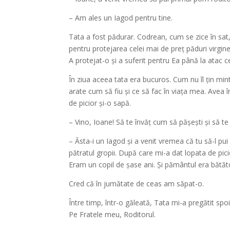
– Am ales un Iagod pentru tine.
Tata a fost pădurar. Codrean, cum se zice în sat,
pentru protejarea celei mai de preț păduri virgi
A protejat-o și a suferit pentru Ea până la atac c
În ziua aceea tata era bucuros. Cum nu îl țin minte
arate cum să fiu și ce să fac în viața mea. Avea î
de picior și-o sapă.
– Vino, Ioane! Să te învăț cum să pășești și să te
– Ăsta-i un Iagod și a venit vremea că tu să-l pui 
pătratul gropii. După care mi-a dat lopata de pic
Eram un copil de șase ani. Și pământul era bătător
Cred că în jumătate de ceas am săpat-o.
Între timp, într-o găleată, Tata mi-a pregătit spo
Pe Fratele meu, Roditorul.