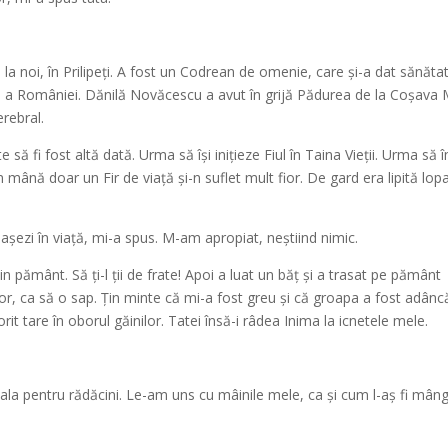
 la noi, în Prilipeți. A fost un Codrean de omenie, care și-a dat sănăta
ne a României. Dănilă Novăcescu a avut în grijă Pădurea de la Coșava 
erebral.
 să fi fost altă dată. Urma să își inițieze Fiul în Taina Vieții. Urma să 
n mână doar un Fir de viață și-n suflet mult fior. De gard era lipită lop
 așezi în viață, mi-a spus. M-am apropiat, neștiind nimic.
in pământ. Să ți-l ții de frate! Apoi a luat un băț și a trasat pe pământ
ior, ca să o sap. Țin minte că mi-a fost greu și că groapa a fost adânc
it tare în oborul găinilor. Tatei însă-i râdea Inima la icnetele mele.
iala pentru rădăcini. Le-am uns cu mâinile mele, ca și cum l-aș fi mâng