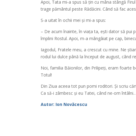
Apoi, Tata mi-a spus să țin cu mâna stângă Firul d
trage pământul peste Rădăcini. Când să fac acest
S-a uitat în ochii mei și mi-a spus:
– De acum înainte, în viața ta, ești dator să pui po
împlini Rostul. Apoi, m-a mângâiat pe cap, bine
Iagodul, Fratele meu, a crescut cu mine. Ne știam
rodul lui dulce până la început de august, când
Noi, familia Băionilor, din Prilipeți, eram foart
Totul!
Din Ziua aceea tot pun pomi roditori. Și scriu cărț
Ca să-i zâmbesc și eu Tatei, când ne-om întâlni
Autor: Ion Novăcescu