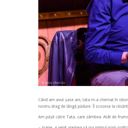
Când am avut șase ani, tata m-a chemat în oborul
nostru drag de lângă pădure. Îl scosese la răsăritu
Am pășit către Tata, care zâmbea. Atât de frumos 
– Ioane, a venit vremea să pui primul pom rodito