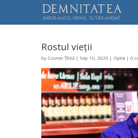
Rostul vieții
by
Cosmin Țîntă
|
Sep 10, 2020
|
Opinii
|
0 