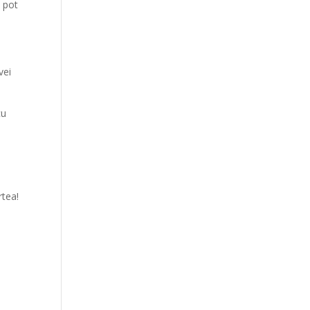
ă pot
vei
cu
rtea!