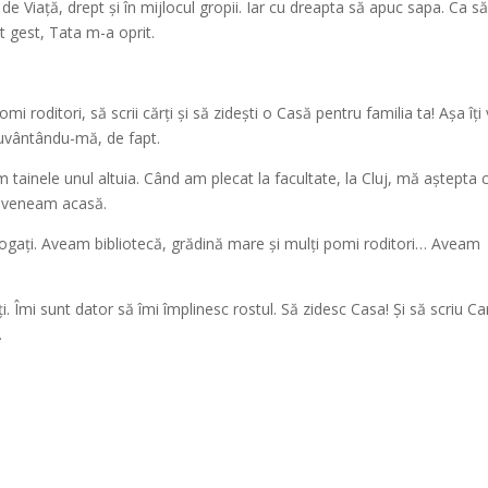
e Viață, drept și în mijlocul gropii. Iar cu dreapta să apuc sapa. Ca s
 gest, Tata m-a oprit.
mi roditori, să scrii cărți și să zidești o Casă pentru familia ta! Așa îți 
cuvântându-mă, de fapt.
 tainele unul altuia. Când am plecat la facultate, la Cluj, mă aștepta 
 reveneam acasă.
e bogați. Aveam bibliotecă, grădină mare și mulți pomi roditori… Aveam
i. Îmi sunt dator să îmi împlinesc rostul. Să zidesc Casa! Și să scriu Ca
…