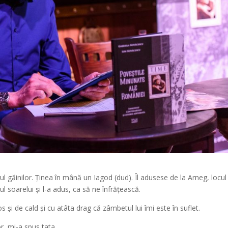
 găinilor. Ținea în mână un Iagod (dud). Îl adusese de la Arneg, locul
l soarelui și l-a adus, ca să ne înfrățească.
și de cald și cu atâta drag că zâmbetul lui îmi este în suflet.
r, mi-a spus tata.