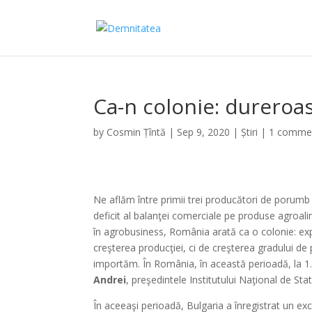
Ca-n colonie: dureroas
by
Cosmin Țîntă
|
Sep 9, 2020
|
Știri
|
1 comme
Ne aflăm între primii trei producători de porumb 
deficit al balanţei comerciale pe produse agroal
în agrobusiness, România arată ca o colonie: ex
creşterea producţiei, ci de creşterea gradului d
importăm. În România, în această perioadă, la 1
Andrei
, preşedintele Institutului Naţional de Sta
În aceeaşi perioadă, Bulgaria a înregistrat un ex