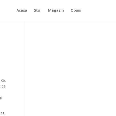
Acasa
Stiri
Magazin
Opinii
 că,
t de
el
 68