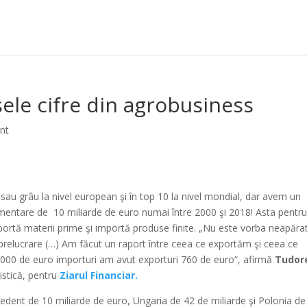
ele cifre din agrobusiness
nt
sau grâu la nivel european şi în top 10 la nivel mondial, dar avem un
imentare de 10 miliarde de euro numai între 2000 şi 2018! Asta pentru
portă materii prime şi importă produse finite. „Nu este vorba neapăra
e prelucrare (…) Am făcut un raport între ceea ce exportăm şi ceea ce
.000 de euro importuri am avut exporturi 760 de euro“, afirmă
Tudor
tistică, pentru
Ziarul Financiar.
cedent de 10 miliarde de euro, Ungaria de 42 de miliarde şi Polonia de