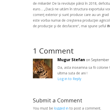
de miliarde! De la revoluție până în 2018, deficitu
euro… „Dacă ne uităm în structura exportului vo
comerţ exterior şi sunt produse care au un grad 
este vorba numai de creşterea producţiei agricole
de producţie şi de desfacere“, mai spune șeful
I
1 Comment
Mugur Stefan
on September 
Da, asta inseamna sa fii colonie 
ultima suta de ani !
Log in to Reply
Submit a Comment
You must be
logged in
to post a comment.