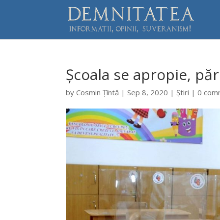
Școala se apropie, pări
by
Cosmin Țîntă
|
Sep 8, 2020
|
Știri
|
0 com