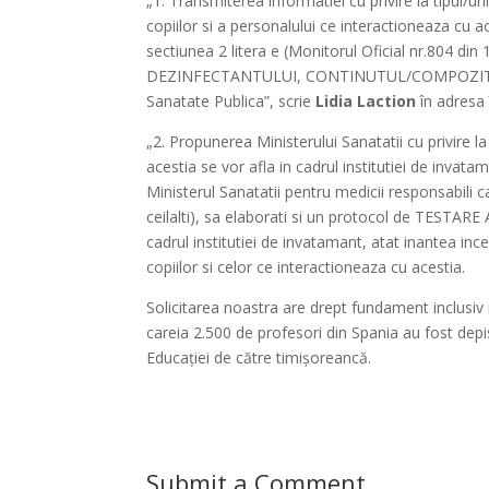
„1. Transmiterea informatiei cu privire la tipul/u
copiilor si a personalului ce interactioneaza cu a
sectiunea 2 litera e (Monitorul Oficial nr.804 d
DEZINFECTANTULUI, CONTINUTUL/COMPOZITIA ace
Sanatate Publica”, scrie
Lidia Laction
în adresa 
„2. Propunerea Ministerului Sanatatii cu privire l
acestia se vor afla in cadrul institutiei de inva
Ministerul Sanatatii pentru medicii responsabili car
ceilalti), sa elaborati si un protocol de TEST
cadrul institutiei de invatamant, atat inantea inc
copiilor si celor ce interactioneaza cu acestia.
Solicitarea noastra are drept fundament inclusiv 
careia 2.500 de profesori din Spania au fost depis
Educației de către timișoreancă.
Submit a Comment