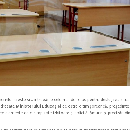
irilor crește și… întrebările cele mai de folos pentru deslușirea situaț
i adresate
Ministerului Educației
de către o timișoreancă, președinte 
țe elemente de o simplitate izbitoare și solicită lămuriri și precizări di