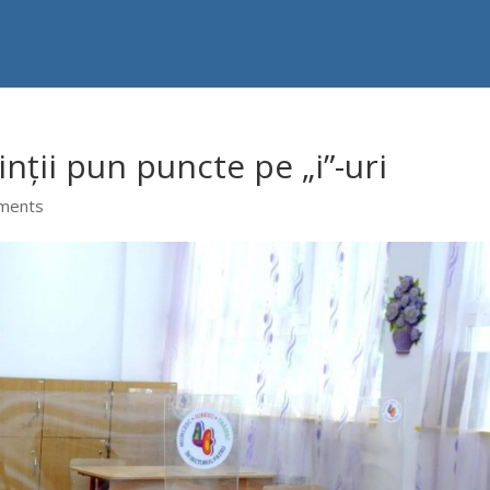
nții pun puncte pe „i”-uri
ments