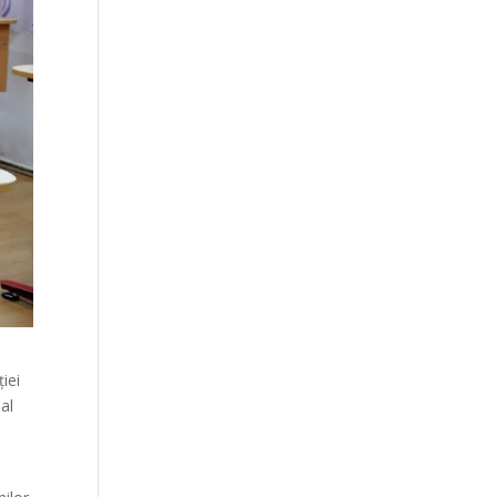
iei
al
n