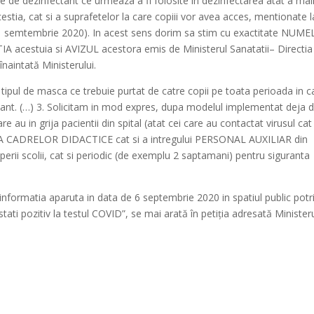
rile de dezinfectant ce urmeaza a fi folosite in dezinfectarea atat a mai
cestia, cat si a suprafetelor la care copiii vor avea acces, mentionate l
in 1 semtembrie 2020). In acest sens dorim sa stim cu exactitate NUME
stuia si AVIZUL acestora emis de Ministerul Sanatatii– Directia
înaintată Ministerului.
a tipul de masca ce trebuie purtat de catre copii pe toata perioada in c
tamant. (…) 3. Solicitam in mod expres, dupa modelul implementat deja 
e au in grija pacientii din spital (atat cei care au contactat virusul cat 
ARE A CADRELOR DIDACTICE cat si a intregului PERSONAL AUXILIAR din
eperii scolii, cat si periodic (de exemplu 2 saptamani) pentru siguranta
informatia aparuta in data de 6 septembrie 2020 in spatiul public potri
tati pozitiv la testul COVID”, se mai arată în petiția adresată Ministeru