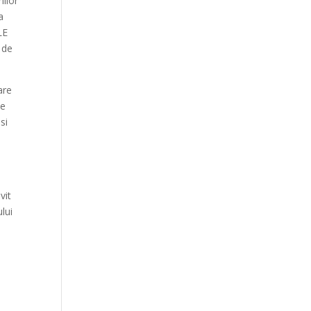
nilor
a
LE
 de
are
de
si
vit
lui