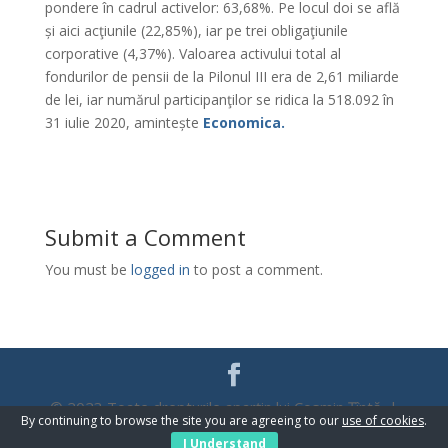
pondere în cadrul activelor: 63,68%. Pe locul doi se află
și aici acţiunile (22,85%), iar pe trei obligaţiunile
corporative (4,37%). Valoarea activului total al
fondurilor de pensii de la Pilonul III era de 2,61 miliarde
de lei, iar numărul participanţilor se ridica la 518.092 în
31 iulie 2020, amintește
Economica.
Submit a Comment
You must be
logged in
to post a comment.
© 2023 Toate drepturile aparțin lui Cosmin Țîntă |
By continuing to browse the site you are agreeing to our
use of cookies
.
WebDesign
Promo Zone
I Understand