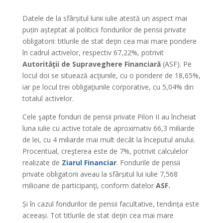
Datele de la sfârșitul lunii iulie atestă un aspect mai
puțin așteptat al politicii fondurilor de pensii private
obligatorii: titlurile de stat deţin cea mai mare pondere
în cadrul activelor, respectiv 67,22%, potrivit
Autorităţii de Supraveghere Financiară
(ASF). Pe
locul doi se situează acţiunile, cu o pondere de 18,65%,
iar pe locul trei obligaţiunile corporative, cu 5,04% din
totalul activelor.
Cele şapte fonduri de pensii private Pilon II au încheiat
luna iulie cu active totale de aproximativ 66,3 miliarde
de lei, cu 4 miliarde mai mult decât la începutul anului.
Procentual, creşterea este de 7%, potrivit calculelor
realizate de
Ziarul Financiar
. Fondurile de pensii
private obligatorii aveau la sfârșitul lui iulie 7,568
milioane de participanţi, conform datelor
ASF.
Și în cazul fondurilor de pensii facultative, tendința este
aceeași. Tot titlurile de stat deţin cea mai mare