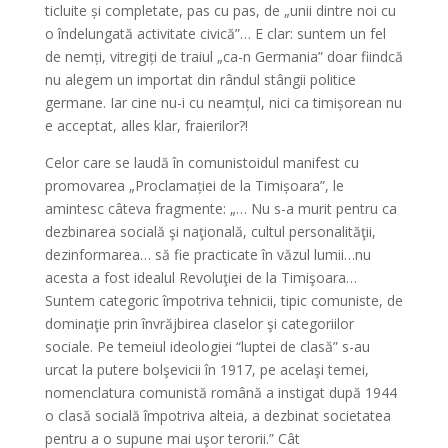
ticluite și completate, pas cu pas, de „unii dintre noi cu
o îndelungată activitate civică”… E clar: suntem un fel
de nemți, vitregiți de traiul „ca-n Germania” doar fiindcă
nu alegem un importat din rândul stângii politice
germane. Iar cine nu-i cu neamțul, nici ca timișorean nu
e acceptat, alles klar, fraierilor?!
Celor care se laudă în comunistoidul manifest cu
promovarea „Proclamației de la Timișoara”, le
amintesc câteva fragmente: „… Nu s-a murit pentru ca
dezbinarea socială şi naţională, cultul personalităţii,
dezinformarea… să fie practicate în văzul lumii…nu
acesta a fost idealul Revoluţiei de la Timişoara…
Suntem categoric împotriva tehnicii, tipic comuniste, de
dominaţie prin învrăjbirea claselor şi categoriilor
sociale. Pe temeiul ideologiei “luptei de clasă” s-au
urcat la putere bolşevicii în 1917, pe acelaşi temei,
nomenclatura comunistă română a instigat după 1944
o clasă socială împotriva alteia, a dezbinat societatea
pentru a o supune mai uşor terorii.” Cât