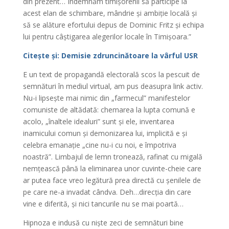
din prezent… Îndemnăm timișorenii să participe la
acest elan de schimbare, mândrie și ambiție locală și
să se alăture efortului depus de Dominic Fritz și echipa
lui pentru câștigarea alegerilor locale în Timișoara.”
Citește și: Demisie zdruncinătoare la vârful USR
E un text de propagandă electorală scos la pescuit de
semnături în mediul virtual, am pus deasupra link activ.
Nu-i lipsește mai nimic din „farmecul” manifestelor
comuniste de altădată: chemarea la lupta comună e
acolo, „înaltele idealuri” sunt și ele, inventarea
inamicului comun și demonizarea lui, implicită e și
celebra emanație „cine nu-i cu noi, e împotriva
noastră”. Limbajul de lemn tronează, rafinat cu migală
nemțească până la eliminarea unor cuvinte-cheie care
ar putea face vreo legătură prea directă cu șenilele de
pe care ne-a invadat cândva. Deh…direcția din care
vine e diferită, și nici tancurile nu se mai poartă…
Hipnoza e indusă cu niște zeci de semnături bine