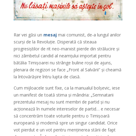
Rar vei găsi un
mesaj
mai comunist, de-a lungul anilor
scurși de la Revoluție. Disperată că steaua
progresiștilor de rit neo-marxist pierde din strălucire și
nici zâmbetul candid al neamțului importat pentru
bătălia Timișoarei nu strânge buline roșii de ajuns,
plenara de regizori se face „Front al Salvării” și cheamă
la întovărășire întru lupta de clasă.
Cum mijloacele sunt fixe, ca la manualul bolșevic, iese
un manifest de toată stima și mândria: „Semnatarii
prezentului mesaj nu sunt membri de partid și nu
acționează în numele intereselor de partid… e necesar
să concentrăm toate voturile pentru o Timișoară
europeană și modernă spre un singur candidat. Orice
vot pierdut e un vot pentru menținerea stării de fapt