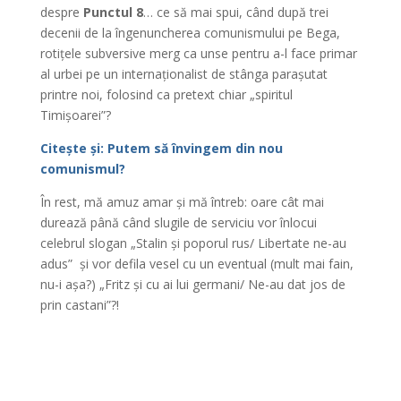
despre
Punctul 8
… ce să mai spui, când după trei
decenii de la îngenuncherea comunismului pe Bega,
rotițele subversive merg ca unse pentru a-l face primar
al urbei pe un internaționalist de stânga parașutat
printre noi, folosind ca pretext chiar „spiritul
Timișoarei”?
Citește și: Putem să învingem din nou
comunismul?
În rest, mă amuz amar și mă întreb: oare cât mai
durează până când slugile de serviciu vor înlocui
celebrul slogan „Stalin și poporul rus/ Libertate ne-au
adus” și vor defila vesel cu un eventual (mult mai fain,
nu-i așa?) „Fritz și cu ai lui germani/ Ne-au dat jos de
prin castani”?!