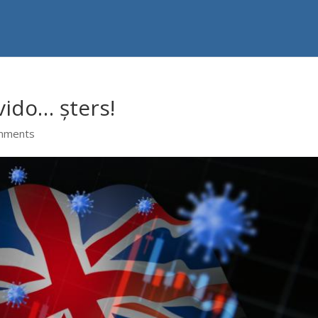
ido… șters!
mments