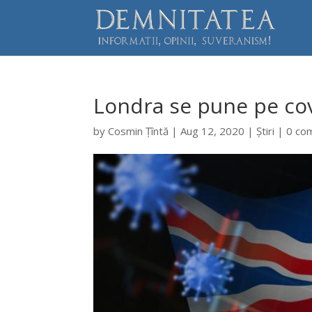
Londra se pune pe cov
by
Cosmin Țîntă
|
Aug 12, 2020
|
Știri
|
0 co