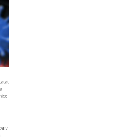
tatat
la
lnice
zitiv
i