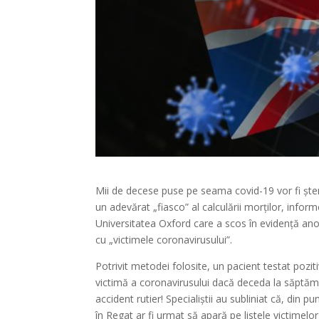
Mii de decese puse pe seama covid-19 vor fi șter
un adevărat „fiasco” al calculării morților, info
Universitatea Oxford care a scos în evidență anomal
cu „victimele coronavirusului”.
Potrivit metodei folosite, un pacient testat pozitiv
victimă a coronavirusului dacă deceda la săptăm
accident rutier! Specialiștii au subliniat că, din 
în Regat ar fi urmat să apară pe listele victimelor