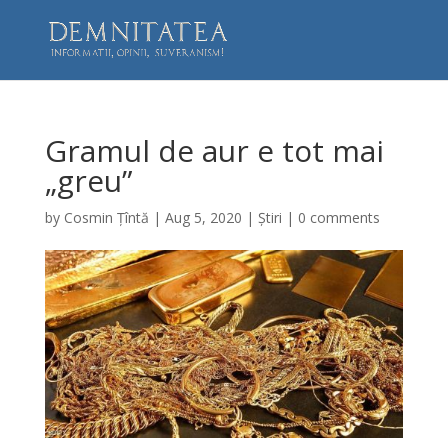
Gramul de aur e tot mai
„greu”
by
Cosmin Țîntă
|
Aug 5, 2020
|
Știri
|
0 comments