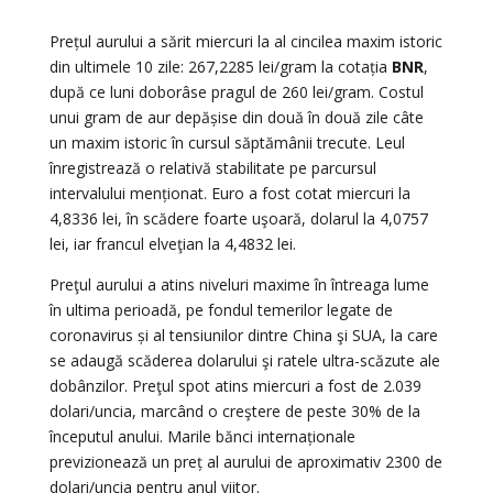
Prețul aurului a sărit miercuri la al cincilea maxim istoric
din ultimele 10 zile: 267,2285 lei/gram la cotația
BNR
,
după ce luni doborâse pragul de 260 lei/gram. Costul
unui gram de aur depășise din două în două zile câte
un maxim istoric în cursul săptămânii trecute. Leul
înregistrează o relativă stabilitate pe parcursul
intervalului menționat. Euro a fost cotat miercuri la
4,8336 lei, în scădere foarte uşoară, dolarul la 4,0757
lei, iar francul elveţian la 4,4832 lei.
Preţul aurului a atins niveluri maxime în întreaga lume
în ultima perioadă, pe fondul temerilor legate de
coronavirus și al tensiunilor dintre China şi SUA, la care
se adaugă scăderea dolarului şi ratele ultra-scăzute ale
dobânzilor. Preţul spot atins miercuri a fost de 2.039
dolari/uncia, marcând o creştere de peste 30% de la
începutul anului. Marile bănci internaționale
previzionează un preț al aurului de aproximativ 2300 de
dolari/uncia pentru anul viitor.