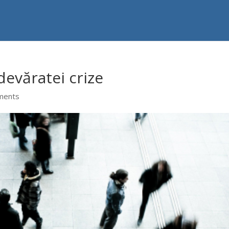
devăratei crize
ments