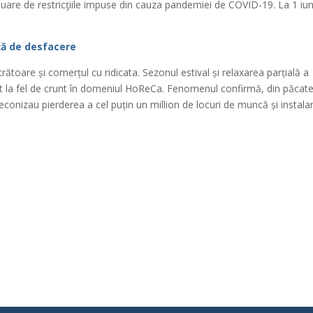
nuare de restricţiile impuse din cauza pandemiei de COVID-19. La 1 iun
ață de desfacere
ătoare și comerțul cu ridicata. Sezonul estival și relaxarea parțială a
a fel de crunt în domeniul HoReCa. Fenomenul confirmă, din păcate
econizau pierderea a cel puțin un million de locuri de muncă și instala