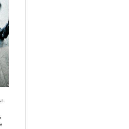
vit
u
te