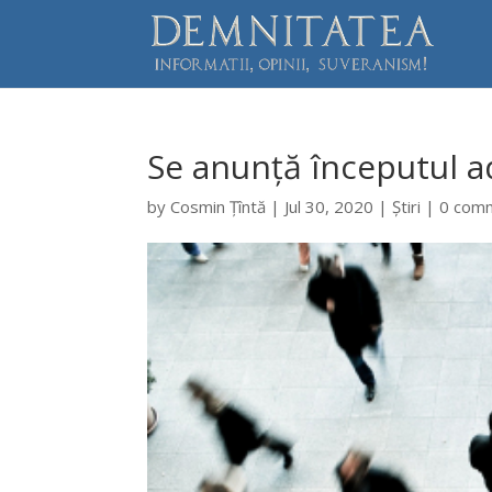
Se anunță începutul a
by
Cosmin Țîntă
|
Jul 30, 2020
|
Știri
|
0 com