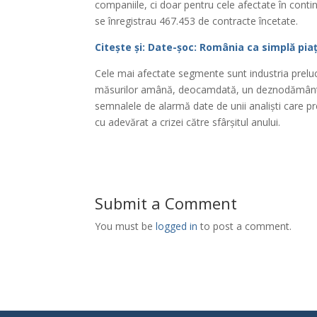
companiile, ci doar pentru cele afectate în conti
se înregistrau 467.453 de contracte încetate.
Citește și: Date-șoc: România ca simplă pi
Cele mai afectate segmente sunt industria prelucr
măsurilor amână, deocamdată, un deznodământ l
semnalele de alarmă date de unii analiști care pr
cu adevărat a crizei către sfârșitul anului.
Submit a Comment
You must be
logged in
to post a comment.