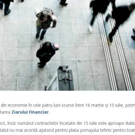
n economie în cele patru luni scurse între 16 martie și 15 iulie, potri
citarea
Ziarului Financiar
.
ect, însă: numărul contractelor încetate din 15 iulie este aproape dubl
e statul nu mai acordă ajutorul pentru plata şomajului tehnic pentru toa