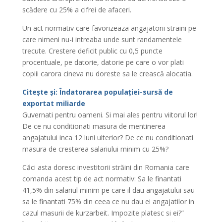
scădere cu 25% a cifrei de afaceri.
Un act normativ care favorizeaza angajatorii straini pe
care nimeni nu-i intreaba unde sunt randamentele
trecute. Crestere deficit public cu 0,5 puncte
procentuale, pe datorie, datorie pe care o vor plati
copiii carora cineva nu doreste sa le crească alocatia.
Citește și: Îndatorarea populației-sursă de
exportat miliarde
Guvernati pentru oameni. Si mai ales pentru viitorul lor!
De ce nu conditionati masura de mentinerea
angajatului inca 12 luni ulterior? De ce nu conditionati
masura de cresterea salariului minim cu 25%?
Căci asta doresc investitorii străini din Romania care
comanda acest tip de act normativ: Sa le finantati
41,5% din salariul minim pe care il dau angajatului sau
sa le finantati 75% din ceea ce nu dau ei angajatilor in
cazul masurii de kurzarbeit. Impozite platesc si ei?”