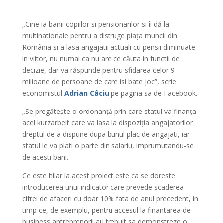
„Cine ia banii copiilor si pensionarilor si îi dă la
multinationale pentru a distruge piața muncii din
România si a lasa angajatii actuali cu pensii diminuate
in viitor, nu numai ca nu are ce căuta in functii de
decizie, dar va răspunde pentru sfidarea celor 9
milioane de persoane de care isi bate joc”, scrie
economistul
Adrian Câciu
pe pagina sa de Facebook.
„Se pregătește o ordonanță prin care statul va finanța
acel kurzarbeit care va lasa la dispoziția angajatorilor
dreptul de a dispune dupa bunul plac de angajati, iar
statul le va plati o parte din salariu, imprumutandu-se
de acesti bani.
Ce este hilar la acest proiect este ca se doreste
introducerea unui indicator care prevede scaderea
cifrei de afaceri cu doar 10% fata de anul precedent, in
timp ce, de exemplu, pentru accesul la finantarea de
business antreprenorii au trebuit sa demonstreze o