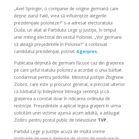
„Axel Springer, o companie de origine germană care
deţine ziarul Fakt, vrea să influenţeze alegerile
prezidenţiale poloneze?” s-a adresat electoratului
Duda, un aliat al Partidului Lege şi Justiţie, în timpul
unei miting electoral din vestul Poloniei. „Vor germanii
să aleagă preşedintele în Polonia?” a continuat
candidatul prezidenţial, potrivit
Agerpres.
Publicația deținută de germani făcuse caz din grațierea
pe care şeful statului polonez a acordat-o unui bărbat
condamnat pentru pedofilie. Ministrul justiţiei Zbigniew
Ziobro, care este şi procuror general, a precizat ulterior
că bărbatul îşi îndeplinise întreaga sentinţă și că
grațierea a constat doar în ridicarea ordinului de
restricţie. Președintele a aplicat legea graţierii în urma
solicitării unei victime ajunsă acum adultă, a adăugat
Ziobro pentru postul public de televiziune
TVP.
Partidul Lege şi Justiţie acuză de multă vreme
instituţiile de presă deţinute de străini de implicare în