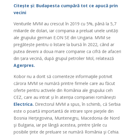
Citește și: Budapesta cumpără tot ce apucă prin
vecini
Veniturile MVM au crescut în 2019 cu 5%, până la 5,7
miliarde de dolari, iar compania a preluat unele unități
ale grupului german E.ON SE din Ungaria. MVM se
pregătește pentru o listare la bursă în 2022, când ar
putea deveni a doua mare companie ca cifră de afaceri
din țara vecină, după grupul petrolier Mol, relatează
Agerpres.
Kobor nu a dorit să comenteze informaţiile potrivit
cărora MVM se numără printre firmele care au făcut
oferte pentru activele din România ale grupului ceh
CEZ, care au intrat și în atenția companiei românești
Electrica.
Directorul MVM a spus, în schimb, că Serbia
este o poartă importantă de intrare spre pieţele din
Bosnia Herţegovina, Muntenegru, Macedonia de Nord
şi Bulgaria, iar pe lângă acestea, printre ţările cu
posibile ţinte de preluare se numără România şi Cehia.