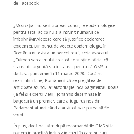
de Facebook.
„Motivația : nu se întruneau condițiile epidemiologice
pentru asta, adică nu s-a întrunit numărul de
îmbolvnăviri/decese care să justifice declararea
epidemiei. Din punct de vedete epidemiologic, în
România nu exista un pericol real”, scrie avocatul.
„Culmea sarcasmului este că se susține oficial că
starea de urgență s-a instaurat pentru că OMS a
declarat pandemie în 11 martie 2020. Dacă ne
reamintim bine, România încă se pregătea de
anticipate atunci, iar autoritățile încă bagatelizau boala
(la fel și experții vieții). Johannis desemnase în
batjocură un premier, care a fugit rușinos din
Parlament atunci când a auzit că s-ar putea să fie
votat.
În plus, dacă ne luăm după recomandările OMS și le
punem în practică inclusiv în cazul în care nu sunt