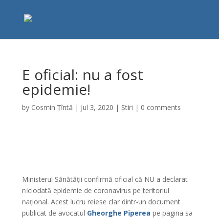
E oficial: nu a fost
epidemie!
by
Cosmin Țîntă
|
Jul 3, 2020
|
Știri
|
0 comments
Ministerul Sănătății confirmă oficial că NU a declarat
nIciodată epidemie de coronavirus pe teritoriul
național. Acest lucru reiese clar dintr-un document
publicat de avocatul
Gheorghe Piperea
pe pagina sa