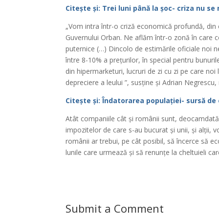
Citește și: Trei luni până la șoc- criza nu s
„Vom intra într-o criză economică profundă, din c
Guvernului Orban. Ne aflăm într-o zonă în care c
puternice (…) Dincolo de estimările oficiale noi
între 8-10% a prețurilor, în special pentru bunur
din hipermarketuri, lucruri de zi cu zi pe care n
depreciere a leului ”, susține și Adrian Negres
Citește și: Îndatorarea populației- sursă de
Atât companiile cât și românii sunt, deocamdată, 
impozitelor de care s-au bucurat și unii, și alții,
românii ar trebui, pe cât posibil, să încerce să 
lunile care urmează și să renunțe la cheltuieli c
Submit a Comment