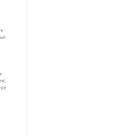
re
uri
.
a
ext,
este