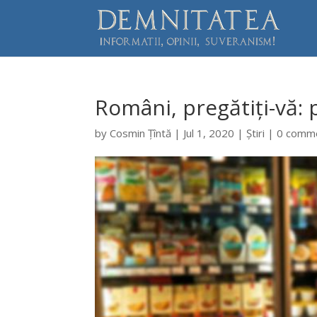
Români, pregătiți-vă: 
by
Cosmin Țîntă
|
Jul 1, 2020
|
Știri
|
0 comm