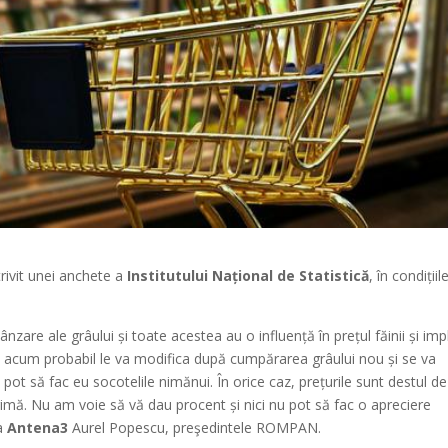
trivit unei anchete a
Institutului Național de Statistică
, în condițiil
nzare ale grâului și toate acestea au o influență în prețul făinii și impl
ână acum probabil le va modifica după cumpărarea grâului nou și se va
 pot să fac eu socotelile nimănui. În orice caz, prețurile sunt destul de
rimă. Nu am voie să vă dau procent și nici nu pot să fac o apreciere
la
Antena3
Aurel Popescu, preşedintele ROMPAN.