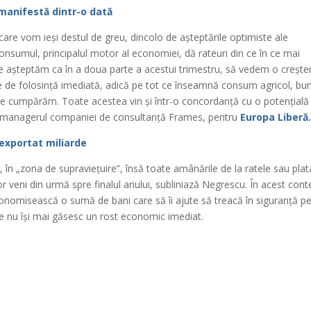
e manifestă dintr-o dată
are vom ieși destul de greu, dincolo de așteptările optimiste ale
onsumul, principalul motor al economiei, dă rateuri din ce în ce mai
 ne așteptăm ca în a doua parte a acestui trimestru, să vedem o crește
ile de folosință imediată, adică pe tot ce înseamnă consum agricol, bun
oi le cumpărăm. Toate acestea vin și într-o concordanță cu o potențială
cu, managerul companiei de consultanță Frames, pentru
Europa Liberă
 exportat miliarde
în „zona de supraviețuire”, însă toate amânările de la ratele sau plat
 vor veni din urmă spre finalul anului, subliniază Negrescu. În acest cont
economisească o sumă de bani care să îi ajute să treacă în siguranță p
are nu își mai găsesc un rost economic imediat.