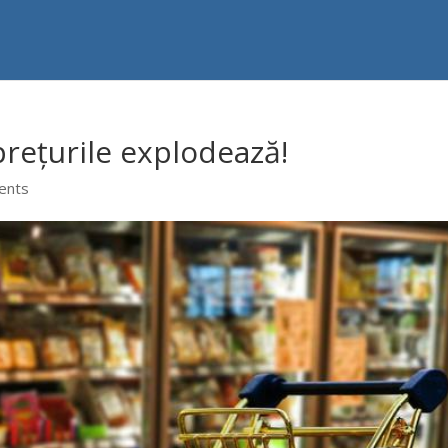
prețurile explodează!
ents