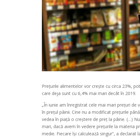
Prețurile alimentelor vor crește cu circa 23%, po
care deja sunt cu 6,4% mai mari decât în 2019.
„În iunie am înregistrat cele mai mari prețuri de vâ
în prețul pâinii. Cine nu a modificat prețurile p
vedea în piață o creștere de preț la pâine. (…) Nu
mari, dacă avem în vedere prețurile la materia p
medie. Fiecare își calculează singur”, a declarat 