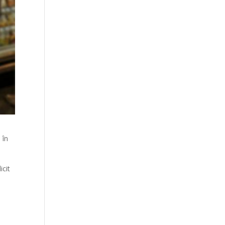
e în
icit