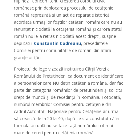
filipinezi. Concomitent, creșterea corpului civic
românesc prin deblocarea procesului de cetățenie
română reprezintă și un act de reparație istorică
acordată urmașilor foștilor cetățeni români care nu au
renunțat niciodată la cetățenia română și cărora statul
român nu le-a retras niciodată acest drept”, susține
deputatul
Constantin Codreanu
, președintele
Comisiei pentru comunitățile de români din afara
granițelor țării.
Proiectul de lege vizează instituirea Cărții Verzi a
Românului de Pretutindeni ca document de identificare
a persoanelor care NU dețin cetățenia română, dar fac
parte din categoria românilor de pretutindeni și solicită
drept de muncă și de reședință în România. Totodată,
numărul membrilor Comisiei pentru cetățenie din
cadrul Autorității Naționale pentru Cetățenie ar urma
să crească de la 20 la 40, după ce s-a constatat că în
formula actuală nu se face față numărului tot mai
mare de cereri pentru cetățenia română.