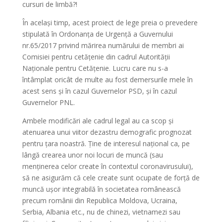
cursuri de limbă?!
În același timp, acest proiect de lege preia o prevedere
stipulată în Ordonanța de Urgență a Guvernului
nr.65/2017 privind mărirea numărului de membri ai
Comisiei pentru cetățenie din cadrul Autorității
Naționale pentru Cetățenie. Lucru care nu s-a
întâmplat oricât de multe au fost demersurile mele în
acest sens și în cazul Guvernelor PSD, și în cazul
Guvernelor PNL.
Ambele modificări ale cadrul legal au ca scop și
atenuarea unui viitor dezastru demografic prognozat
pentru țara noastră. Ține de interesul național ca, pe
lângă crearea unor noi locuri de muncă (sau
menținerea celor create în contextul coronavirusului),
să ne asigurăm că cele create sunt ocupate de forță de
muncă ușor integrabilă în societatea românească
precum românii din Republica Moldova, Ucraina,
Serbia, Albania etc., nu de chinezi, vietnamezi sau