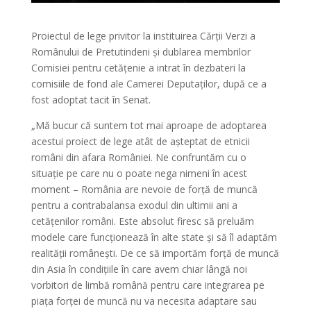
Proiectul de lege privitor la instituirea Cărții Verzi a
Românului de Pretutindeni și dublarea membrilor
Comisiei pentru cetățenie a intrat în dezbateri la
comisiile de fond ale Camerei Deputaților, după ce a
fost adoptat tacit în Senat.
„Mă bucur că suntem tot mai aproape de adoptarea
acestui proiect de lege atât de așteptat de etnicii
români din afara României. Ne confruntăm cu o
situație pe care nu o poate nega nimeni în acest
moment – România are nevoie de forță de muncă
pentru a contrabalansa exodul din ultimii ani a
cetățenilor români. Este absolut firesc să preluăm
modele care funcționează în alte state și să îl adaptăm
realității românești. De ce să importăm forță de muncă
din Asia în condițiile în care avem chiar lângă noi
vorbitori de limbă română pentru care integrarea pe
piața forței de muncă nu va necesita adaptare sau