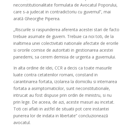
neconstitutionalitate formulata de Avocatul Poporului,
care s-a judecat in contradictoriu cu guvernul”, mai
arată Gheorghe Piperea.
„Riscurile si raspunderea aferenta acestei stari de facto
trebuie asumate de guvern. Trebuie ca noi toti, de la
inaltimea unei colectivitati nationale afectate de erorile
si ororile comise de autoritati in gestionarea acestei
panedemi, sa cerem demisia de urgenta a guvernului.
In alta ordine de idei, CCR a decis ca toate masurile
luate contra cetatenilor romani, constand in
carantinarea fortata, izolarea la domiciliu si internarea
fortata a asimptomaticilor, sunt neconstitutionale,
intrucat au fost dispuse prin ordin de ministru, si nu
prin lege. De aceea, de azi, aceste masuri au incetat.
Toti cei aflati in astfel de situatii pot cere instantei
punerea lor de indata in libertate” concluzionează
avocatul.