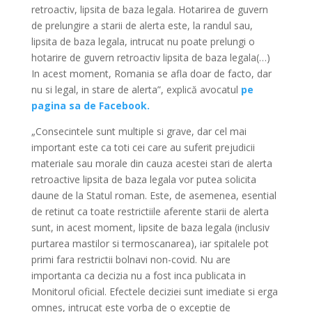
retroactiv, lipsita de baza legala. Hotarirea de guvern
de prelungire a starii de alerta este, la randul sau,
lipsita de baza legala, intrucat nu poate prelungi o
hotarire de guvern retroactiv lipsita de baza legala(…)
In acest moment, Romania se afla doar de facto, dar
nu si legal, in stare de alerta”, explică avocatul
pe
pagina sa de Facebook.
„Consecintele sunt multiple si grave, dar cel mai
important este ca toti cei care au suferit prejudicii
materiale sau morale din cauza acestei stari de alerta
retroactive lipsita de baza legala vor putea solicita
daune de la Statul roman. Este, de asemenea, esential
de retinut ca toate restrictiile aferente starii de alerta
sunt, in acest moment, lipsite de baza legala (inclusiv
purtarea mastilor si termoscanarea), iar spitalele pot
primi fara restrictii bolnavi non-covid. Nu are
importanta ca decizia nu a fost inca publicata in
Monitorul oficial. Efectele deciziei sunt imediate si erga
omnes, intrucat este vorba de o exceptie de