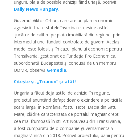
ungurii, plaja de posibile achiziții fiind uriașă, potrivit
Daily News Hungary.
Guvernul Viktor Orban, care are un plan economic
agresiv în toate statele învecinate, devine astfel
jucător de calibru pe piața imobiliară din regiune, prin
intermediul unei fundații controlate de guvern. Același
model este folosit și în cazul planului economic pentru
Transilvania, gestionat de Fundația Pro Economica,
subordonată Budapestei și condusă de un membru
UDMR, observă
G4media
.
Citește și: „Trianon” și-atât!
Ungaria a făcut deja astfel de achiziții în regiune,
proiectul anunțând defapt doar o extindere a politicii la
scară largă. În România, fostul Hotel Dacia din Satu
Mare, clădire caracterizată de portalul maghiar drept
cea mai frumoasă în stil Art Nouveau din Transilvania,
a fost cumpărată de o companie guvernamentală
maghiară încă din 2018. Potrivit proiectului, banii pentru