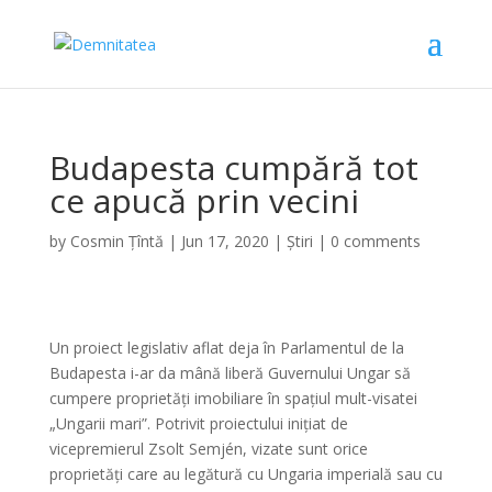
Budapesta cumpără tot
ce apucă prin vecini
by
Cosmin Țîntă
|
Jun 17, 2020
|
Știri
|
0 comments
Un proiect legislativ aflat deja în Parlamentul de la
Budapesta i-ar da mână liberă Guvernului Ungar să
cumpere proprietăți imobiliare în spațiul mult-visatei
„Ungarii mari”. Potrivit proiectului inițiat de
vicepremierul Zsolt Semjén, vizate sunt orice
proprietăți care au legătură cu Ungaria imperială sau cu