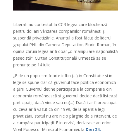
Liberalii au contestat la CCR legea care blochează
pentru doi ani vânzarea companiilor românești și
suspendă privatizările. Anunțul a fost făcut de liderul
grupului PNL din Camera Deputatilor, Florin Roman, în
opinia căruia legea ar fi doar „o manipulare naționalistă
pesedistă”. Curtea Constituțională urmează să se
pronunțe pe 14 iulie.
„E de un populism foarte ieftin (…) în Constituție și în
lege se spune clar că guvernul face politica economică
a țării. Guvernul deține participațiile la companiile din
economia românească și guvernul decide dacă listează
participații, dacă vinde sau nu(…) Dacă i-ar fi preocupat
cu ceva ar fi văzut că din 1999, de la apariția legii
privatizării, statul nu are nicio pârghie de a interveni, de
a cumpăra participații. E interzis”, declarase anterior
Virgil Popescu, Ministrul Economiei, la
Digi 24.