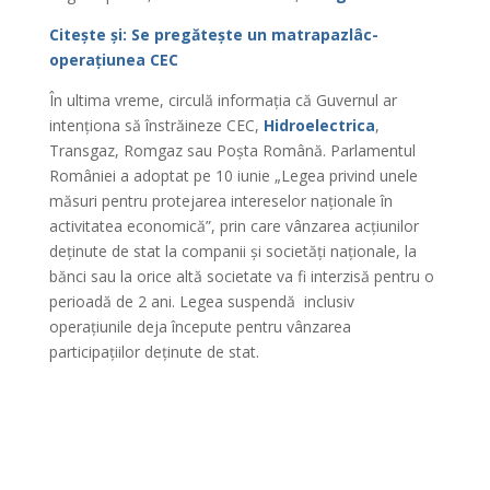
Citește și: Se pregătește un matrapazlâc-
operațiunea CEC
În ultima vreme, circulă informația că Guvernul ar
intenționa să înstrăineze CEC,
Hidroelectrica
,
Transgaz, Romgaz sau Poșta Română. Parlamentul
României a adoptat pe 10 iunie „Legea privind unele
măsuri pentru protejarea intereselor naționale în
activitatea economică”, prin care vânzarea acțiunilor
deținute de stat la companii și societăți naționale, la
bănci sau la orice altă societate va fi interzisă pentru o
perioadă de 2 ani. Legea suspendă inclusiv
operațiunile deja începute pentru vânzarea
participațiilor deținute de stat.