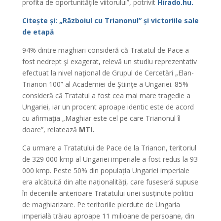
profita de oportunităţile viitorului”, potrivit
Hirado.hu.
Citește și: „Războiul cu Trianonul” și victoriile sale
de etapă
94% dintre maghiari consideră că Tratatul de Pace a
fost nedrept şi exagerat, relevă un studiu reprezentativ
efectuat la nivel naţional de Grupul de Cercetări „Elan-
Trianon 100” al Academiei de Ştiinţe a Ungariei. 85%
consideră că Tratatul a fost cea mai mare tragedie a
Ungariei, iar un procent aproape identic este de acord
cu afirmaţia „Maghiar este cel pe care Trianonul îl
doare”, relatează
MTI.
Ca urmare a Tratatului de Pace de la Trianon, teritoriul
de 329 000 kmp al Ungariei imperiale a fost redus la 93
000 kmp. Peste 50% din populația Ungariei imperiale
era alcătuită din alte naționalități, care fuseseră supuse
în deceniile anterioare Tratatului unei susținute politici
de maghiarizare. Pe teritoriile pierdute de Ungaria
imperială trăiau aproape 11 milioane de persoane, din