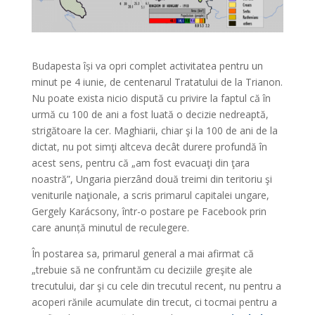
Budapesta își va opri complet activitatea pentru un
minut pe 4 iunie, de centenarul Tratatului de la Trianon.
Nu poate exista nicio dispută cu privire la faptul că în
urmă cu 100 de ani a fost luată o decizie nedreaptă,
strigătoare la cer. Maghiarii, chiar şi la 100 de ani de la
dictat, nu pot simţi altceva decât durere profundă în
acest sens, pentru că „am fost evacuaţi din ţara
noastră”, Ungaria pierzând două treimi din teritoriu şi
veniturile naţionale, a scris primarul capitalei ungare,
Gergely Karácsony, într-o postare pe Facebook prin
care anunță minutul de reculegere.
În postarea sa, primarul general a mai afirmat că
„trebuie să ne confruntăm cu deciziile greşite ale
trecutului, dar şi cu cele din trecutul recent, nu pentru a
acoperi rănile acumulate din trecut, ci tocmai pentru a