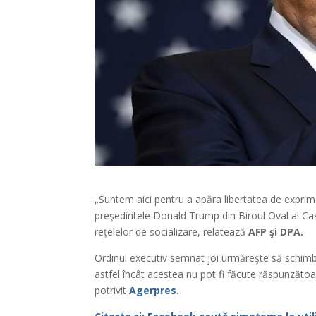
„Suntem aici pentru a apăra libertatea de exprima
preşedintele Donald Trump din Biroul Oval al Cas
rețelelor de socializare, relatează
AFP şi DPA.
Ordinul executiv semnat joi urmăreşte să schimbe
astfel încât acestea nu pot fi făcute răspunzătoar
potrivit
Agerpres.