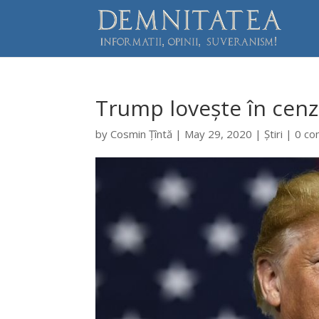
Trump lovește în cenzu
by
Cosmin Țîntă
|
May 29, 2020
|
Știri
|
0 c