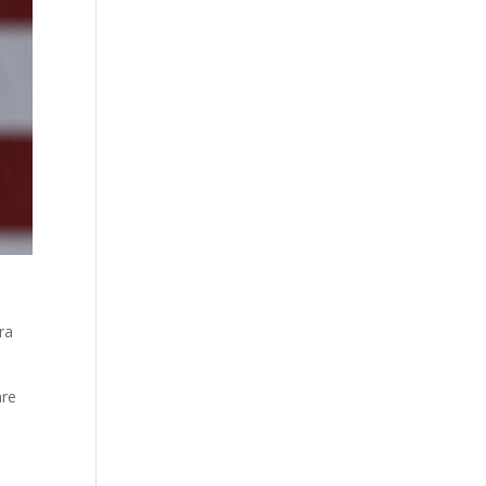
ra
are