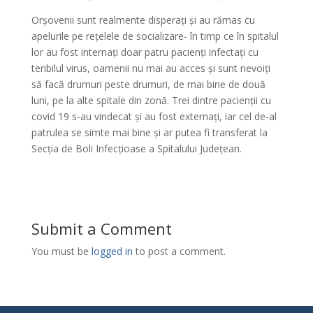
Orșovenii sunt realmente disperați și au rămas cu
apelurile pe rețelele de socializare- în timp ce în spitalul
lor au fost internați doar patru pacienți infectați cu
teribilul virus, oamenii nu mai au acces și sunt nevoiți
să facă drumuri peste drumuri, de mai bine de două
luni, pe la alte spitale din zonă. Trei dintre pacienții cu
covid 19 s-au vindecat și au fost externați, iar cel de-al
patrulea se simte mai bine și ar putea fi transferat la
Secția de Boli Infecțioase a Spitalului Județean.
Submit a Comment
You must be
logged in
to post a comment.