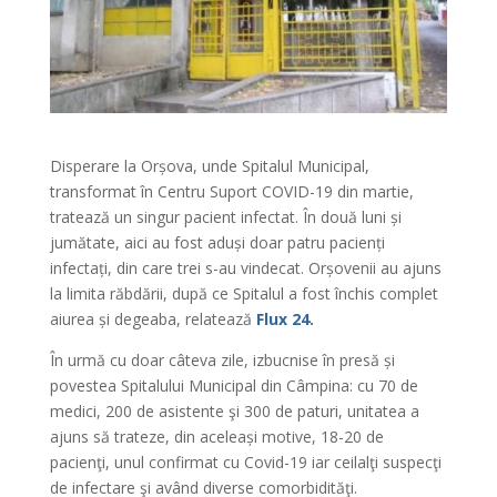
Disperare la Orșova, unde Spitalul Municipal,
transformat în Centru Suport COVID-19 din martie,
tratează un singur pacient infectat. În două luni și
jumătate, aici au fost aduși doar patru pacienți
infectați, din care trei s-au vindecat. Orșovenii au ajuns
la limita răbdării, după ce Spitalul a fost închis complet
aiurea și degeaba, relatează
Flux 24.
În urmă cu doar câteva zile, izbucnise în presă și
povestea Spitalului Municipal din Câmpina: cu 70 de
medici, 200 de asistente şi 300 de paturi, unitatea a
ajuns să trateze, din aceleași motive, 18-20 de
pacienţi, unul confirmat cu Covid-19 iar ceilalţi suspecţi
de infectare şi având diverse comorbidităţi.