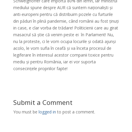
Schweighoffer care importă 80% din lemn, iar ministrul
mediului spune despre AUR că suntem naționaliști și
anti-europeni pentru că distribuim pozele cu furturile
din păduri în plină pandemie, când românii au fost ținuți
in case, e clar vorba de trădare! Politicienii care au girat
masacrul să știe că venim peste ei în Parlament! Nu,
nu la proteste, ci le vom ocupa locurile și odată ajunși
acolo, le vom sufla în ceafă și va înceta procesul de
legiferare în interesul acestor companii toxice pentru
mediu și pentru România, iar ei vor suporta
consecințele propriilor fapte!
Submit a Comment
You must be
logged in
to post a comment.