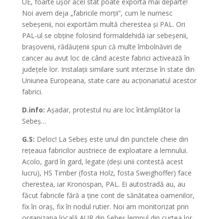
UE, foarte ușor acel stat poate exporta mai departe!
Noi avem deja „fabricile morții”, cum le numesc
sebeșenii, noi exportăm multă cherestea și PAL. Ori
PAL-ul se obține folosind formaldehidă iar sebeșenii,
brașovenii, rădăuțenii spun că multe îmbolnăviri de
cancer au avut loc de când aceste fabrici activează în
județele lor. Instalații similare sunt interzise în state din
Uniunea Europeana, state care au acționariatul acestor
fabrici.
D.info:
Așadar, protestul nu are loc întâmplător la
Sebeș…
G.S:
Deloc! La Sebeș este unul din punctele cheie din
rețeaua fabricilor austriece de exploatare a lemnului.
Acolo, gard în gard, legate (deși unii contestă acest
lucru), HS Timber (fosta Holz, fosta Sweighoffer) face
cherestea, iar Kronospan, PAL. Ei autostradă au, au
făcut fabricile fără a ține cont de sănătatea oamenilor,
fix în oraș, fix în nodul rutier. Noi am monitorizat prin
organizația locală AUR din Sebeș lemnul din curtea lor