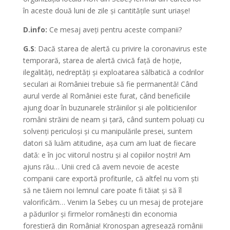
în aceste două luni de zile și cantitățile sunt uriașe!
D.info:
Ce mesaj aveți pentru aceste companii?
G.S
: Dacă starea de alertă cu privire la coronavirus este
temporară, starea de alertă civică față de hoție,
ilegalități, nedreptăți și exploatarea sălbatică a codrilor
seculari ai României trebuie să fie permanentă! Când
aurul verde al României este furat, când beneficiile
ajung doar în buzunarele străinilor și ale politicienilor
români străini de neam și țară, când suntem poluați cu
solvenți periculoși și cu manipulările presei, suntem
datori să luăm atitudine, așa cum am luat de fiecare
dată: e în joc viitorul nostru și al copiilor noștri! Am
ajuns rău… Unii cred că avem nevoie de aceste
companii care exportă profiturile, că altfel nu vom ști
să ne tăiem noi lemnul care poate fi tăiat și să îl
valorificăm… Venim la Sebeș cu un mesaj de protejare
a pădurilor și firmelor românești din economia
forestieră din România! Kronospan agresează românii