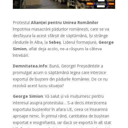
Protestul
Alianței pentru Unirea Românilor
împotriva masacrării pădurilor românești, care se va
desfășura la acest sfârșit de săptămână, își strânge
rândurile în Alba, la
Sebeș
. Liderul formațiunii,
George
Simion
, aflat deja acolo, ne-a răspuns la câteva
întrebări.
Demnitatea.info
: Bună, George! Președintele a
promulgat acum o săptămână legea care interzice
exportul de bușteni din pădurile României. De ce nu
rezolvă acest lucru situația?
George Simion
: Vă salut și vă mulțumesc pentru
interesul asupra protestului… S-a decis interzicerea
exportului buștenilor în afara UE, ceea ce înseamnă
aproape nimic. În primul rând, cantitatea de buștean
exportat e insignifiantă, iar dacă se exportă în alt stat