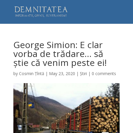
George Simion: E clar
vorba de trădare… să
știe că venim peste ei!
by
Cosmin Țîntă
|
May 23, 2020
|
Știri
|
0 comments