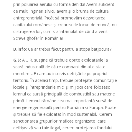
prin poluarea aerului cu formaldehidă! Avem suficient
de mulți ingineri silvici, avem și o brumă de cultură
antreprenorială, încât să promovăm dezvoltarea
capitalului românesc și crearea de locuri de muncă, nu
distrugerea lor, cum s-a întâmplat de când a venit
Schweighofer în România!
D.info
: Ce ar trebui făcut pentru a stopa batjocura?
G.S:
A.U.R. susține că trebuie oprite exploatările la
scară industrială de către companii din alte state
membre UE care au interzis defrișările pe propriul
teritoriu. În același timp, trebuie protejate comunitățile
locale și întreprinderile mici și mijlocii care folosesc
lemnul ca sursă principală de combustibil sau materie
primă. Lemnul rămâne cea mai importantă sursă de
energie regenerabilă pentru România și Europa. Poate
și trebuie să fie exploatat în mod sustenabil. Cerem
sancționarea grupurilor mafiote organizate care
defrișează sau taie ilegal, cerem protejarea fondului