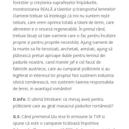
forestier și creșterea suprafețelor împădurite,
monitorizarea REALĂ a tăierilor și transportul lemnelor!
Oamenii trebuie să înțeleagă că noi nu suntem niște
nebuni, care vrem oprirea totală a tăierii de lemn, care
altminteri e o resursă regenerabilă. În primul rând,
trebuie lăsați să taie oamenii care o fac pentru încălzire
proprie și pentru propriile necesități. Ajung oamenii de
la munte sa fie terorizati, anchetati, arestati, ajung să
plătească preturi aproape duble pentru lemnul din
padurile noastre, cand marele jaf e cel facut de
fabricile austriece, care au cumparat politicienii si au
legiferat in interesul lor propriu! Noi sustinem industria
silvică românească, noi sustinem taierea responsabila
de lemn, in avantajul românilor!
D.info
: O ultimă întrebare: ce mesaj aveți pentru
politicienii care au girat masacrul pădurilor românești?
G.S:
Când premierul tău iese în emisiune la TVR si
spune că este o campanie ticăloasă împotriva