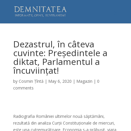
Dezastrul, în câteva
cuvinte: Președintele a
diktat, Parlamentul a
încuviințat!
by
Cosmin Țîntă
|
May 6, 2020
|
Magazin
|
0
comments
Radiografia României ultimelor nouă săptămâni,
rezultată din analiza Curții Constituționale de miercuri,
este una cutremurătoare. Economia s-a prăbușit, viața