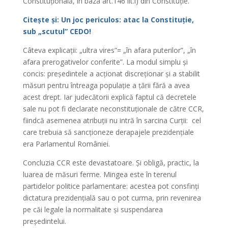
Constituțională, în baza art.146 lit.l) din Constituție.”
Citește și: Un joc periculos: atac la Constituție,
sub „scutul” CEDO!
Câteva explicații: „ultra vires”= „în afara puterilor”, „în
afara prerogativelor conferite”. La modul simplu și
concis: președintele a acționat discreționar și a stabilit
măsuri pentru întreaga populație a țării fără a avea
acest drept. Iar judecătorii explică faptul că decretele
sale nu pot fi declarate neconstituționale de către CCR,
fiindcă asemenea atribuții nu intră în sarcina Curții: cel
care trebuia să sancționeze derapajele prezidențiale
era Parlamentul României.
Concluzia CCR este devastatoare. Și obligă, practic, la
luarea de măsuri ferme. Mingea este în terenul
partidelor politice parlamentare: acestea pot consfinți
dictatura prezidențială sau o pot curma, prin revenirea
pe căi legale la normalitate și suspendarea
președintelui.