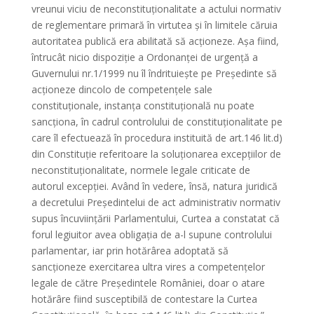
vreunui viciu de neconstituționalitate a actului normativ
de reglementare primară în virtutea și în limitele căruia
autoritatea publică era abilitată să acționeze. Așa fiind,
întrucât nicio dispoziție a Ordonanței de urgență a
Guvernului nr.1/1999 nu îl îndrituiește pe Președinte să
acționeze dincolo de competențele sale
constituționale, instanța constituțională nu poate
sancționa, în cadrul controlului de constituționalitate pe
care îl efectuează în procedura instituită de art.146 lit.d)
din Constituție referitoare la soluționarea excepțiilor de
neconstituționalitate, normele legale criticate de
autorul excepției. Având în vedere, însă, natura juridică
a decretului Președintelui de act administrativ normativ
supus încuviințării Parlamentului, Curtea a constatat că
forul legiuitor avea obligația de a-l supune controlului
parlamentar, iar prin hotărârea adoptată să
sancționeze exercitarea ultra vires a competențelor
legale de către Președintele României, doar o atare
hotărâre fiind susceptibilă de contestare la Curtea