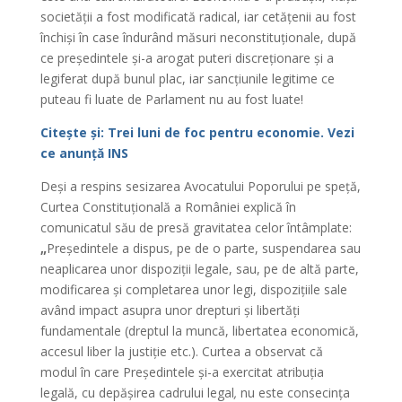
societății a fost modificată radical, iar cetățenii au fost
închiși în case îndurând măsuri neconstituționale, după
ce președintele și-a arogat puteri discreționare și a
legiferat după bunul plac, iar sancțiunile legitime ce
puteau fi luate de Parlament nu au fost luate!
Citește și: Trei luni de foc pentru economie. Vezi
ce anunță INS
Deși a respins sesizarea Avocatului Poporului pe speță,
Curtea Constituțională a României explică în
comunicatul său de presă gravitatea celor întâmplate:
„
Președintele a dispus, pe de o parte, suspendarea sau
neaplicarea unor dispoziții legale, sau, pe de altă parte,
modificarea și completarea unor legi, dispozițiile sale
având impact asupra unor drepturi și libertăți
fundamentale (dreptul la muncă, libertatea economică,
accesul liber la justiție etc.). Curtea a observat că
modul în care Președintele și-a exercitat atribuția
legală, cu depășirea cadrului legal
,
nu este consecința