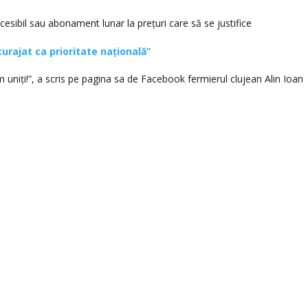
accesibil sau abonament lunar la prețuri care să se justifice
curajat ca prioritate națională”
fim uniți!”, a scris pe pagina sa de Facebook fermierul clujean Alin Ioan