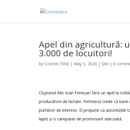
Apel din agricultură: 
3.000 de locuitori!
by
Cosmin Țîntă
|
May 5, 2020
|
Știri
|
0 comme
Clujeanul Alin Ioan Feneșan face un apel la solid
producătorii de lactate. Fermierul crede că banii d
purtători de interese. El propune ca autoritățile 
lapte și o campanie de promovare adecvată.