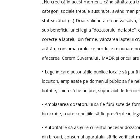
„Nu cred că în acest moment, când sănătatea treb
categorii sociale trebuie susținute, având mari 
stat secătuit (…) Doar solidaritatea ne va salva,
sub beneficiul unei legi a ”dozatorului de lapte”
corecte a laptelui din ferme. Vânzarea laptelui 
arătăm consumatorului ce produse minunate poate
afacerea. Cerem Guvernului , MADR și oricui are
• Lege în care autoritățile publice locale să pună 
locuitori, amplasate pe domeniul public să fie nelips
licitație, chiria să fie un preț suportabil de fermie
• Amplasarea dozatorului să fie fără sute de formal
birocrație, toate condițiile să fie prevăzute în leg
• Autoritățile să asigure curentul necesar dozatoru
din birouri, consumul aparatului să fie verificat 