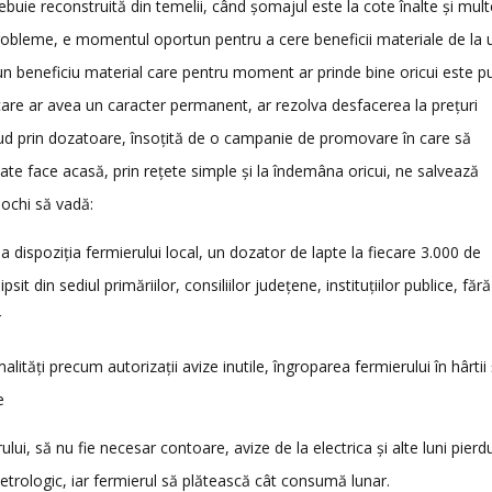
uie reconstruită din temelii, când șomajul este la cote înalte și mult
probleme, e momentul oportun pentru a cere beneficii materiale de la 
 un beneficiu material care pentru moment ar prinde bine oricui este p
, care ar avea un caracter permanent, ar rezolva desfacerea la prețuri
crud prin dozatoare, însoțită de o campanie de promovare în care să
 face acasă, prin rețete simple și la îndemâna oricui, ne salvează
 ochi să vadă:
la dispoziția fermierului local, un dozator de lapte la fiecare 3.000 de
it din sediul primăriilor, consiliilor județene, instituțiilor publice, fără
r
ități precum autorizații avize inutile, îngroparea fermierului în hârtii 
e
lui, să nu fie necesar contoare, avize de la electrica și alte luni pierd
metrologic, iar fermierul să plătească cât consumă lunar.