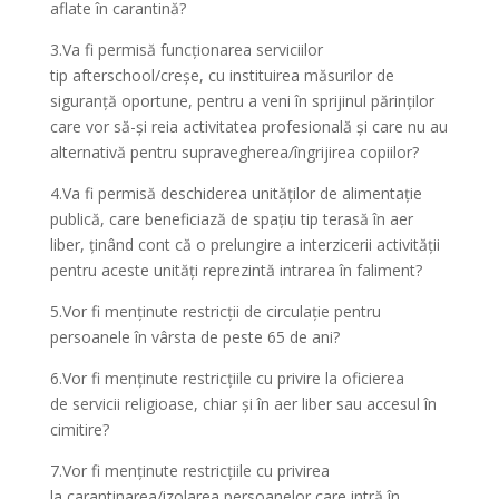
aflate în carantină?
3.Va fi permisă funcționarea serviciilor
tip afterschool/creșe, cu instituirea măsurilor de
siguranță oportune, pentru a veni în sprijinul părinților
care vor să-și reia activitatea profesională și care nu au
alternativă pentru supravegherea/îngrijirea copiilor?
4.Va fi permisă deschiderea unităților de alimentație
publică, care beneficiază de spațiu tip terasă în aer
liber, ținând cont că o prelungire a interzicerii activității
pentru aceste unități reprezintă intrarea în faliment?
5.Vor fi menținute restricții de circulație pentru
persoanele în vârsta de peste 65 de ani?
6.Vor fi menținute restricțiile cu privire la oficierea
de servicii religioase, chiar și în aer liber sau accesul în
cimitire?
7.Vor fi menținute restricțiile cu privirea
la carantinarea/izolarea persoanelor care intră în