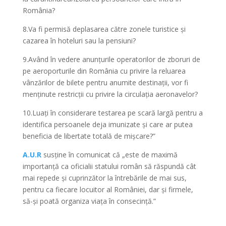
România?
8.Va fi permisă deplasarea către zonele turistice și
cazarea în hoteluri sau la pensiuni?
9.Având în vedere anunțurile operatorilor de zboruri de
pe aeroporturile din România cu privire la reluarea
vânzărilor de bilete pentru anumite destinații, vor fi
menținute restricții cu privire la circulația aeronavelor?
10.Luați în considerare testarea pe scară largă pentru a
identifica persoanele deja imunizate și care ar putea
beneficia de libertate totală de mișcare?”
A.U.R
susține în comunicat că „este de maximă
importanță ca oficialii statului român să răspundă cât
mai repede și cuprinzător la întrebările de mai sus,
pentru ca fiecare locuitor al României, dar și firmele,
să-și poată organiza viața în consecință.”