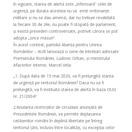
în vigoare, starea de alertă este „inferioară” celei de
urgență, pe durata acesteia nu se emit ordonanțe
militare și nu se dau amenzi, dar nu trebuie revalidată
la fiecare 30 de zile, nu poate fi stopată de parlament,
și există prevederi controversate, potrivit cărora se pot
adopta „orice măsuri”.
În acest context, partidul Alianța pentru Unirea
Românilor – AUR lansează o serie de întrebări adresate
Premierului României, Ludovic Orban, și ministrului
Afacerilor Interne, Marcel Vela:
„1. După data de 15 mai 2020, va fi prelungită starea
de urgență pe teritoriul României? Daca nu va fi
prelungită, va fi instituită starea de alertă în baza OUG
nr. 21/2004?
2.Anularea restricțiilor de circulație anunțată de
Președintele României, va permite deplasarea
cetățenilor români în deplină libertate pe întreg
teritoriul țării, inclusiv între localități, cu excepția celor