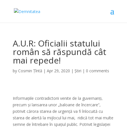
A.U.R: Oficialii statului
român să răspundă cât
mai repede!
by
Cosmin Țîntă
|
Apr 29, 2020
|
Știri
|
0 comments
Informațiile contradictorii venite de la guvernanți,
precum și lansarea unor „baloane de încercare”,
potrivit cărora starea de urgență va fi înlocuită cu
starea de alertă la mijlocul lui mai, ridică tot mai multe
semne de întrebare în spațiul public. Potrivit legislației