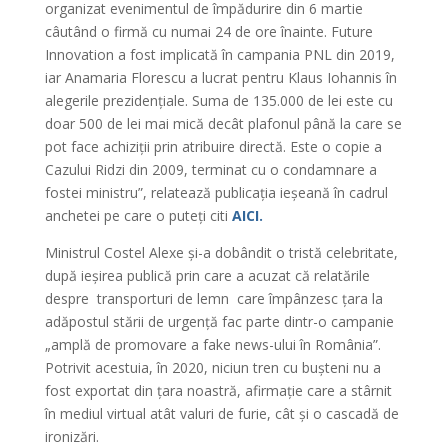
organizat evenimentul de împădurire din 6 martie
câutând o firmă cu numai 24 de ore înainte. Future
Innovation a fost implicată în campania PNL din 2019,
iar Anamaria Florescu a lucrat pentru Klaus Iohannis în
alegerile prezidențiale. Suma de 135.000 de lei este cu
doar 500 de lei mai mică decât plafonul până la care se
pot face achiziții prin atribuire directă. Este o copie a
Cazului Ridzi din 2009, terminat cu o condamnare a
fostei ministru”, relatează publicația ieșeană în cadrul
anchetei pe care o puteți citi
AICI.
Ministrul Costel Alexe și-a dobândit o tristă celebritate,
după ieșirea publică prin care a acuzat că relatările
despre transporturi de lemn care împânzesc țara la
adăpostul stării de urgență fac parte dintr-o campanie
„amplă de promovare a fake news-ului în România”.
Potrivit acestuia, în 2020, niciun tren cu bușteni nu a
fost exportat din țara noastră, afirmație care a stârnit
în mediul virtual atât valuri de furie, cât și o cascadă de
ironizări.