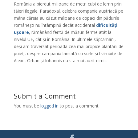
România a pierdut milioane de metri cubi de lemn prin
tăieri ilegale. Paradoxal, celebra companie austriacă pe
mâna căreia au căzut milioane de copaci din pădurile
românești nu întâmpină decât accidental
dificultăți
ușoare
, rămânând ferită de măsuri ferme atât la
nivelul UE, cât și în România. În ultimele săptămâni,
deși am traversat perioada cea mai propice plantării de
puieți, despre campania lansată cu surle și trâmbițe de
Alexe, Orban și Iohannis nu s-a mai auzit nimic.
Submit a Comment
You must be
logged in
to post a comment.