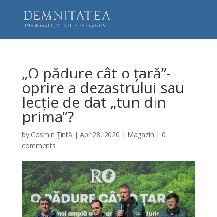
„O pădure cât o țară”-
oprire a dezastrului sau
lecție de dat „tun din
prima”?
by
Cosmin Țîntă
|
Apr 28, 2020
|
Magazin
|
0
comments