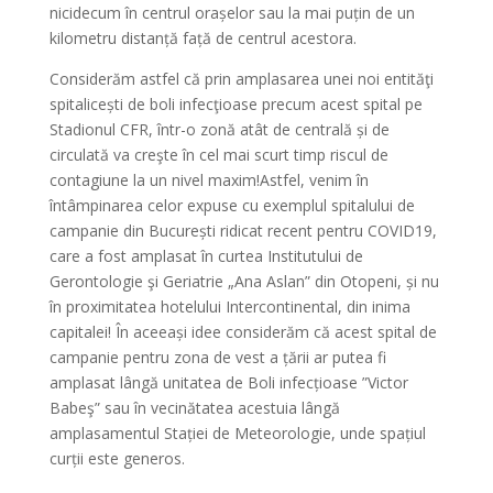
nicidecum în centrul orașelor sau la mai puțin de un
kilometru distanță față de centrul acestora.
Considerăm astfel că prin amplasarea unei noi entităţi
spitalicești de boli infecţioase precum acest spital pe
Stadionul CFR, într-o zonă atât de centrală și de
circulată va creşte în cel mai scurt timp riscul de
contagiune la un nivel maxim!Astfel, venim în
întâmpinarea celor expuse cu exemplul spitalului de
campanie din București ridicat recent pentru COVID19,
care a fost amplasat în curtea Institutului de
Gerontologie şi Geriatrie „Ana Aslan” din Otopeni, și nu
în proximitatea hotelului Intercontinental, din inima
capitalei! În aceeași idee considerăm că acest spital de
campanie pentru zona de vest a țării ar putea fi
amplasat lângă unitatea de Boli infecțioase ”Victor
Babeş” sau în vecinătatea acestuia lângă
amplasamentul Stației de Meteorologie, unde spațiul
curții este generos.