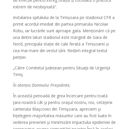
de infecție pentru întreg orașul și totodată o practică
extrem de neobişnuită”.
Instalarea spitalului de la Timișoara pe stadionul CFR a
primit acordul imediat din partea primarului Nicolae
Robu, iar lucrările sunt aproape gata. Menționăm că pe
una dintre laturi stadionul este mărginit de Gara de
Nord, principala stație de cale ferată a Timișoarei și
cea mai mare din vestul țării. Redăm integral textul
petiției:
„Către Comitetul Județean pentru Situaţii de Urgenţă
Timiş
În atenția Domnului Președinte,
În această perioadă de grea încercare pentru toată
ţara noastră cât şi pentru oraşul nostru, noi, cetăţenii
cartierului Blaşcovici din Timişoara, apreciem şi
înţelegem majoritatea măsurilor care au fost luate în
vederea prevenirii şi minimizării impactului epidemiei de
coronavirus asupra comunităţii noastre.Însă în acelaşi