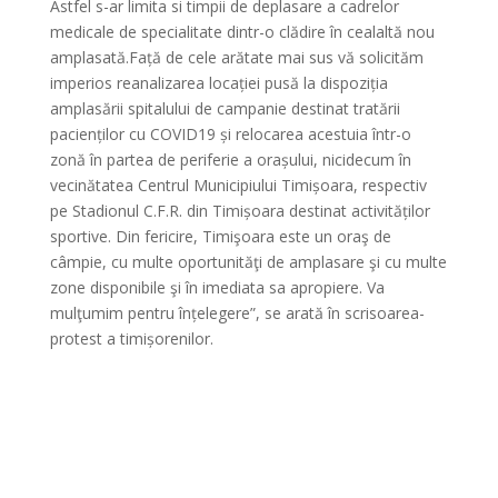
Astfel s-ar limita si timpii de deplasare a cadrelor
medicale de specialitate dintr-o clădire în cealaltă nou
amplasată.Față de cele arătate mai sus vă solicităm
imperios reanalizarea locației pusă la dispoziția
amplasării spitalului de campanie destinat tratării
pacienților cu COVID19 și relocarea acestuia într-o
zonă în partea de periferie a orașului, nicidecum în
vecinătatea Centrul Municipiului Timișoara, respectiv
pe Stadionul C.F.R. din Timișoara destinat activităților
sportive. Din fericire, Timişoara este un oraş de
câmpie, cu multe oportunităţi de amplasare şi cu multe
zone disponibile şi în imediata sa apropiere. Va
mulţumim pentru înțelegere”, se arată în scrisoarea-
protest a timișorenilor.