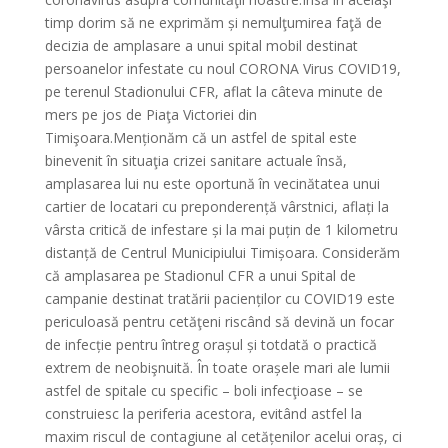
timp dorim să ne exprimăm și nemulţumirea faţă de
decizia de amplasare a unui spital mobil destinat
persoanelor infestate cu noul CORONA Virus COVID19,
pe terenul Stadionului CFR, aflat la câteva minute de
mers pe jos de Piaţa Victoriei din
Timişoara.Menționăm că un astfel de spital este
binevenit în situaţia crizei sanitare actuale însă,
amplasarea lui nu este oportună în vecinătatea unui
cartier de locatari cu preponderență vârstnici, aflați la
vârsta critică de infestare și la mai puțin de 1 kilometru
distanță de Centrul Municipiului Timișoara. Considerăm
că amplasarea pe Stadionul CFR a unui Spital de
campanie destinat tratării pacienților cu COVID19 este
periculoasă pentru cetăţeni riscând să devină un focar
de infecție pentru întreg orașul și totdată o practică
extrem de neobişnuită. În toate orașele mari ale lumii
astfel de spitale cu specific – boli infecţioase – se
construiesc la periferia acestora, evitând astfel la
maxim riscul de contagiune al cetățenilor acelui oraș, ci