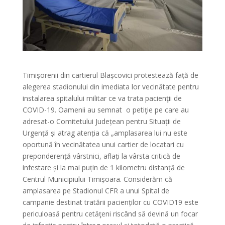
Timișorenii din cartierul Blașcovici protestează față de
alegerea stadionului din imediata lor vecinătate pentru
instalarea spitalului militar ce va trata pacienţii de
COVID-19. Oamenii au semnat o petiţie pe care au
adresat-o Comitetului Județean pentru Situații de
Urgență și atrag atenția că „amplasarea lui nu este
oportună în vecinătatea unui cartier de locatari cu
preponderență vârstnici, aflați la vârsta critică de
infestare și la mai puțin de 1 kilometru distanță de
Centrul Municipiului Timișoara. Considerăm că
amplasarea pe Stadionul CFR a unui Spital de
campanie destinat tratării pacienților cu COVID19 este
periculoasă pentru cetăţeni riscând să devină un focar