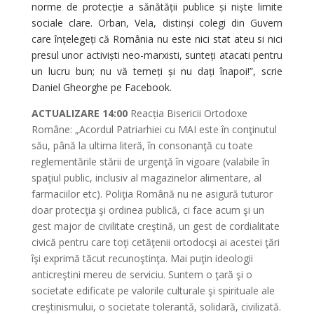
norme de protecție a sănătății publice și niște limite
sociale clare. Orban, Vela, distinși colegi din Guvern
care înțelegeți că România nu este nici stat ateu si nici
presul unor activiști neo-marxisti, sunteți atacati pentru
un lucru bun; nu vă temeți și nu dați înapoi!”, scrie
Daniel Gheorghe pe Facebook.
ACTUALIZARE 14:00
Reacția Bisericii Ortodoxe
Române: „Acordul Patriarhiei cu MAI este în conţinutul
său, până la ultima literă, în consonanţă cu toate
reglementările stării de urgenţă în vigoare (valabile în
spaţiul public, inclusiv al magazinelor alimentare, al
farmaciilor etc). Poliţia Română nu ne asigură tuturor
doar protecţia şi ordinea publică, ci face acum şi un
gest major de civilitate creştină, un gest de cordialitate
civică pentru care toţi cetăţenii ortodocşi ai acestei ţări
îşi exprimă tăcut recunoştinţa. Mai puţin ideologii
anticreştini mereu de serviciu. Suntem o ţară şi o
societate edificate pe valorile culturale şi spirituale ale
creştinismului, o societate tolerantă, solidară, civilizată.