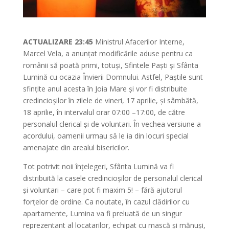
ACTUALIZARE 23:45
Ministrul Afacerilor Interne,
Marcel Vela, a anunțat modificările aduse pentru ca
românii să poată primi, totuși, Sfintele Paști și Sfânta
Lumină cu ocazia Învierii Domnului. Astfel, Paștile sunt
sfințite anul acesta în Joia Mare și vor fi distribuite
credincioșilor în zilele de vineri, 17 aprilie, și sâmbătă,
18 aprilie, în intervalul orar 07:00 –17:00, de către
personalul clerical și de voluntari. În vechea versiune a
acordului, oamenii urmau să le ia din locuri special
amenajate din arealul bisericilor.
Tot potrivit noii înțelegeri, Sfânta Lumină va fi
distribuită la casele credincioșilor de personalul clerical
și voluntari – care pot fi maxim 5! – fără ajutorul
forțelor de ordine. Ca noutate, în cazul clădirilor cu
apartamente, Lumina va fi preluată de un singur
reprezentant al locatarilor, echipat cu mască și mănuși,