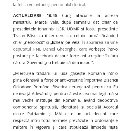
la fel ca voluntarii și personalul clerical.
ACTUALIZARE 16:45
Curg atacurile la adresa
ministrului Marcel Vela, după semnalul dat chiar de
președintele Iohannis. USR, UDMR și fostul președinte
Traian Băsescu îi cer demisia, cel din urmă făcându-l
chiar
„nenorocit” și „lichea” pe Vela.
În apărarea sa vine
deputatul PNL Daniel Gheorghe, care
vorbeşte într-o
postare pe facebook despre forţe anti-creştine în fața
cărora Guvernul „nu trebuie să dea înapoi”.
„Miercurea trădării lui Iuda găsește România într-o
plină ofensivă a forțelor anti-creștine împotriva Bisericii
Ortodoxe Române. Biserica deranjează pentru ca Ea
ne învață Adevărul și pentru că este cea mai legitimă și
mai veche instituție din România, având deopotrivă
componenta spirituală, identitară și socială! Acordul
dintre Patriarhie și MAI este un act decent care
respectă întru totul normele prevăzute în ordonanțele
militare în vigoare și care stipulează limpede niște