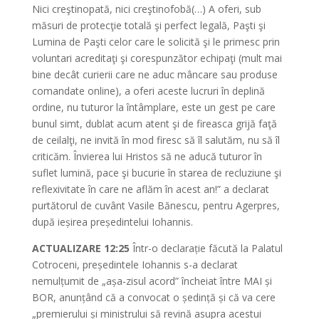
Nici creştinopată, nici creştinofobă(…) A oferi, sub
măsuri de protecţie totală şi perfect legală, Paşti şi
Lumina de Paşti celor care le solicită şi le primesc prin
voluntari acreditaţi şi corespunzător echipaţi (mult mai
bine decât curierii care ne aduc mâncare sau produse
comandate online), a oferi aceste lucruri în deplină
ordine, nu tuturor la întâmplare, este un gest pe care
bunul simt, dublat acum atent şi de fireasca grijă faţă
de ceilalţi, ne invită în mod firesc să îl salutăm, nu să îl
criticăm. Învierea lui Hristos să ne aducă tuturor în
suflet lumină, pace şi bucurie în starea de recluziune şi
reflexivitate în care ne aflăm în acest an!” a declarat
purtătorul de cuvânt Vasile Bănescu, pentru Agerpres,
după ieșirea președintelui Iohannis.
ACTUALIZARE 12:25
Într-o declarație făcută la Palatul
Cotroceni, președintele Iohannis s-a declarat
nemulțumit de „așa-zisul acord” încheiat între MAI și
BOR, anunțând că a convocat o ședință și că va cere
„premierului și ministrului să revină asupra acestui