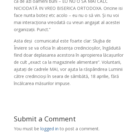
ca de azi oameni buni – EU NU O SA MAI CALC
NICIODATĂ IN VREO BISERICA ORTODOXA. Oricine isi
face nunta botez etc acolo – eu nu o să vin. Și nu voi
mai interacționa vreodată cu vreun angajat al acestei
organizații. Punct.”
Asta deși comunicatul este foarte clar: Slujba de
Înviere se va oficia în absența credincioșilor, îngăduită
fiind doar deplasarea acestora în apropierea lăcașurilor
de cult „exact ca la magazinele alimentare”. Voluntarii,
ajutați de cadrele MAI, vor ajuta la răspândirea Luminii
către credincioși în seara de sâmbătă, 18 aprilie, fără
încălcarea măsurilor impuse.
Submit a Comment
You must be
logged in
to post a comment.