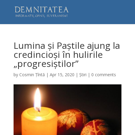
Lumina și Paștile ajung la
credincioși în hulirile
„progresiștilor”
by
Cosmin Țîntă
|
Apr 15, 2020
|
Știri
|
0 comments