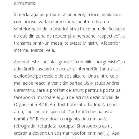
alimentare.
În declarația pe proprie răspundere, la locul deplasării,
credinciosul va face precizarea: pentru ridicarea
sfintelor paști de la biserică și va trece numele lăcașului
de cult din zona de rezidență a persoanei respective”, a
transmis printr-un mesaj televizat Ministrul Afacerilor
Interne, Marcel Vela.
Anunțul este speculat grosier în mediile „progresiste”, o
adevărată cascadă de acuze și interpretări fanteziste
explodând pe rețelele de socializare. Una dintre cele
mai acide reacții a venit din partea USR-istului Andrei
Caramitru, care a profitat de anunț pentru a posta pe
facebook următoarele: „Eu de azi ma dezic oficial de
Organizația BOR. Am fost botezat ortodox. Nu sunt
ateu, sunt un om spiritual. Dar toată chestia asta
numita BOR este doar o organizatie criminală,
retrograda, retardata, corupta. Și ortodoxia ca rit
creștin a devenit un coșmar rusofon criminal(…) Așa