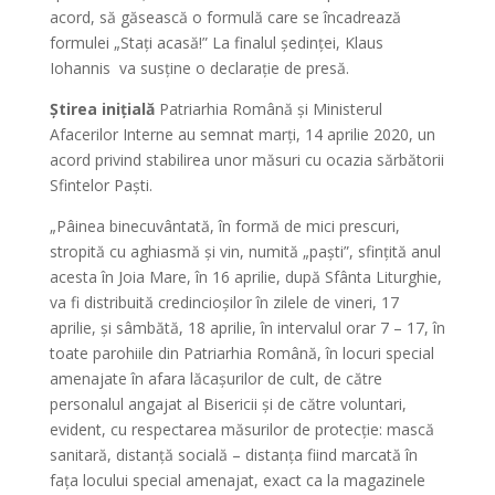
acord, să găsească o formulă care se încadrează
formulei „Stați acasă!” La finalul ședinței, Klaus
Iohannis va susține o declarație de presă.
Știrea inițială
Patriarhia Română și Ministerul
Afacerilor Interne au semnat marți, 14 aprilie 2020, un
acord privind stabilirea unor măsuri cu ocazia sărbătorii
Sfintelor Paști.
„Pâinea binecuvântată, în formă de mici prescuri,
stropită cu aghiasmă și vin, numită „paști”, sfințită anul
acesta în Joia Mare, în 16 aprilie, după Sfânta Liturghie,
va fi distribuită credincioșilor în zilele de vineri, 17
aprilie, și sâmbătă, 18 aprilie, în intervalul orar 7 – 17, în
toate parohiile din Patriarhia Română, în locuri special
amenajate în afara lăcașurilor de cult, de către
personalul angajat al Bisericii și de către voluntari,
evident, cu respectarea măsurilor de protecție: mască
sanitară, distanță socială – distanța fiind marcată în
fața locului special amenajat, exact ca la magazinele