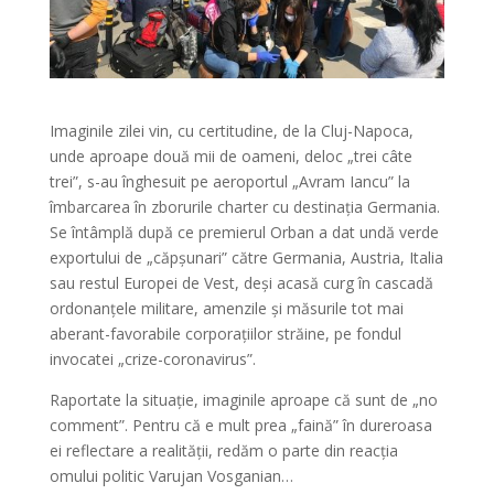
Imaginile zilei vin, cu certitudine, de la Cluj-Napoca,
unde aproape două mii de oameni, deloc „trei câte
trei”, s-au înghesuit pe aeroportul „Avram Iancu” la
îmbarcarea în zborurile charter cu destinația Germania.
Se întâmplă după ce premierul Orban a dat undă verde
exportului de „căpșunari” către Germania, Austria, Italia
sau restul Europei de Vest, deși acasă curg în cascadă
ordonanțele militare, amenzile și măsurile tot mai
aberant-favorabile corporațiilor străine, pe fondul
invocatei „crize-coronavirus”.
Raportate la situație, imaginile aproape că sunt de „no
comment”. Pentru că e mult prea „faină” în dureroasa
ei reflectare a realității, redăm o parte din reacția
omului politic Varujan Vosganian…