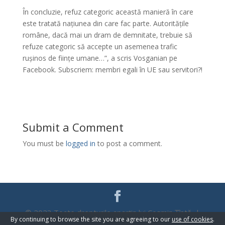
În concluzie, refuz categoric această manieră în care
este tratată națiunea din care fac parte. Autoritățile
române, dacă mai un dram de demnitate, trebuie să
refuze categoric să accepte un asemenea trafic
rușinos de ființe umane…”, a scris Vosganian pe
Facebook. Subscriem: membri egali în UE sau servitori?!
Submit a Comment
You must be
logged in
to post a comment.
© 2023 Toate drepturile aparțin lui Cosmin Țîntă |
By continuing to browse the site you are agreeing to our
use of cookies
.
WebDesign
Promo Zone