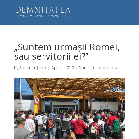
„Suntem urmașii Romei,
sau servitorii ei?”
by
Cosmin Țîntă
|
Apr 9, 2020
|
Știri
|
0 comments