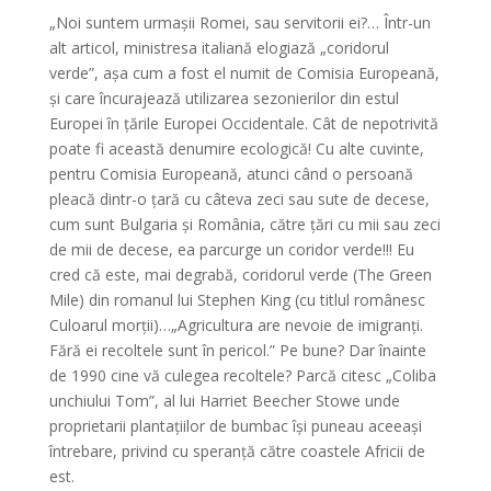
„Noi suntem urmașii Romei, sau servitorii ei?… Într-un
alt articol, ministresa italiană elogiază „coridorul
verde”, așa cum a fost el numit de Comisia Europeană,
și care încurajează utilizarea sezonierilor din estul
Europei în țările Europei Occidentale. Cât de nepotrivită
poate fi această denumire ecologică! Cu alte cuvinte,
pentru Comisia Europeană, atunci când o persoană
pleacă dintr-o țară cu câteva zeci sau sute de decese,
cum sunt Bulgaria și România, către țări cu mii sau zeci
de mii de decese, ea parcurge un coridor verde!!! Eu
cred că este, mai degrabă, coridorul verde (The Green
Mile) din romanul lui Stephen King (cu titlul românesc
Culoarul morții)…„Agricultura are nevoie de imigranți.
Fără ei recoltele sunt în pericol.” Pe bune? Dar înainte
de 1990 cine vă culegea recoltele? Parcă citesc „Coliba
unchiului Tom”, al lui Harriet Beecher Stowe unde
proprietarii plantațiilor de bumbac își puneau aceeași
întrebare, privind cu speranță către coastele Africii de
est.