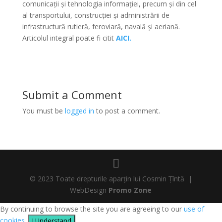
comunicații și tehnologia informației, precum și din cel
al transportului, construcției și administrării de
infrastructură rutieră, feroviară, navală și aeriană.
Articolul integral poate fi citit
AICI.
Submit a Comment
You must be
logged in
to post a comment.
© 2023 Toate drepturile aparțin lui Cosmin Țîntă |
WebDesign
Promo Zone
By continuing to browse the site you are agreeing to our
use of
cookies
.
I Understand